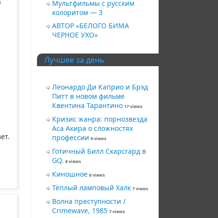
а
Мультфильмы с русским
колоритом — 3
АВТОР «БЕЛОГО БИМА
ЧЕРНОЕ УХО»
Лучшее за день
Леонардо Ди Каприо и Брэд
Питт в новом фильме
Квентина Тарантино
17 views
Кризис жанра: порнозвезда
Аса Акира о сложностях
ет.
профессии
9 views
Готичный Билл Скарсгард в
GQ.
8 views
Киношное
8 views
Тёплый ламповый Халк
7 views
Волна преступности /
Crimewave, 1985
7 views