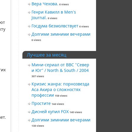
Вера Чехова.
6 views
Генри Кавилл в Men's
Journal.
6 views
ают
Госдума безмолвствует
6 views
кту
Долгими зимними вечерами
6 views
Лучшее за месяц
Мини-сериал от BBC "Север
гих
и Юг" / North & South / 2004
307 views
Кризис жанра: порнозвезда
Аса Акира о сложностях
профессии
158 views
Простите
144 views
Дисней купил FOX
140 views
ет.
Долгими зимними вечерами
138 views