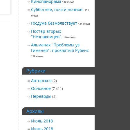
Кинопанорама
132 views
Субботнее, почти ночное.
131
views
Госдума безмолвствует
131 views
Постер вторых
"Незнакомцев".
130 views
Альманах "Проблемы уз
Гименея": проклятый Рубенс
128 views
Рубрики
Авторское
(2)
Основное
(7 411)
Переводы
(2)
Архивы
Июль 2018
Июнь 2018