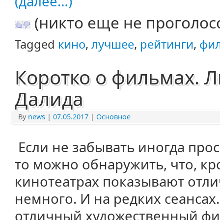
(далее…)
(никто еще не проголос
Tagged
кино
,
лучшее
,
рейтинги
,
фи
Коротко о фильмах. Л
Далида
By
news
|
07.05.2017
|
Основное
Если не забывать иногда про
то можно обнаружить, что, кр
кинотеатрах показывают отл
немного. И на редких сеансах
отличный художественный фил