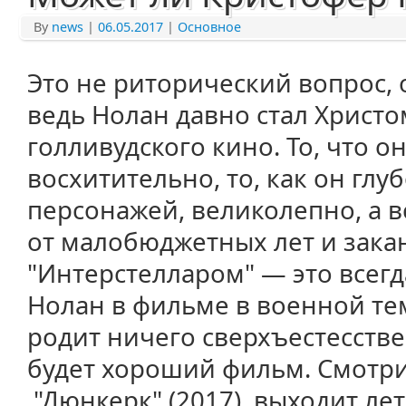
By
news
|
06.05.2017
|
Основное
Это не риторический вопрос, о
ведь Нолан давно стал Христ
голливудского кино. То, что о
восхитительно, то, как он глу
персонажей, великолепно, а в
от малобюджетных лет и зака
"Интерстелларом" — это всег
Нолан в фильме в военной тем
родит ничего сверхъестесстве
будет хороший фильм. Смотр
"Дюнкерк" (2017), выходит лет