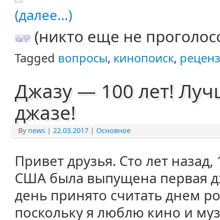
(далее…)
(никто еще не проголос
Tagged
вопросы
,
кинопоиск
,
рецен
Джазу — 100 лет! Лу
джазе!
By
news
|
22.03.2017
|
Основное
Привет друзья. Сто лет назад, 
США была выпущена первая дж
день принято считать днем р
поскольку я люблю кино и муз