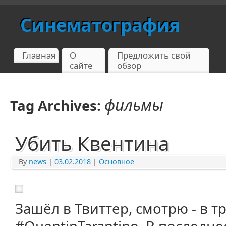
Синематография
Главная
О
Предложить свой
сайте
обзор
фильмы
Tag Archives:
Убить Квентина
By
news
|
03.02.2018
|
Основное
Зашёл в Твиттер, смотрю - в т