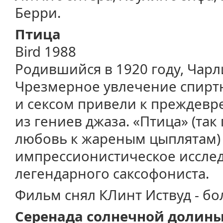
Берри.
Птица
Bird 1988
Родившийся в 1920 году, Чарли
Чрезмерное увлечение спирт
и сексом привели к преждевр
из гениев джаза. «Птица» (так
любовь к жареным цыплятам)
импрессионистическое иссле
легендарного саксофониста.
Фильм снял КЛинт Иствуд - б
Серенада солнечной долин