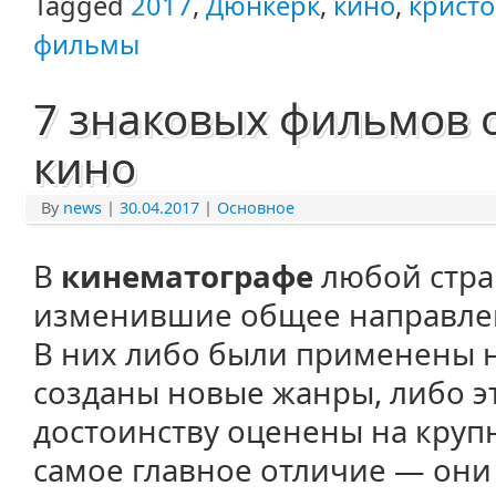
Tagged
2017
,
Дюнкерк
,
кино
,
крист
фильмы
7 знаковых фильмов 
кино
By
news
|
30.04.2017
|
Основное
В
кинематографе
любой стра
изменившие общее направлени
В них либо были применены н
созданы новые жанры, либо э
достоинству оценены на круп
самое главное отличие — они