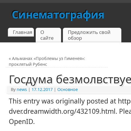
Синематография
Главная
О
Предложить свой
сайте
обзор
«
Альманах «Проблемы уз Гименея»:
проклятый Рубенс
Госдума безмолвству
By
news
|
17.12.2017
|
Основное
This entry was originally posted at https
dver.dreamwidth.org/432109.html. Ple
OpenID.