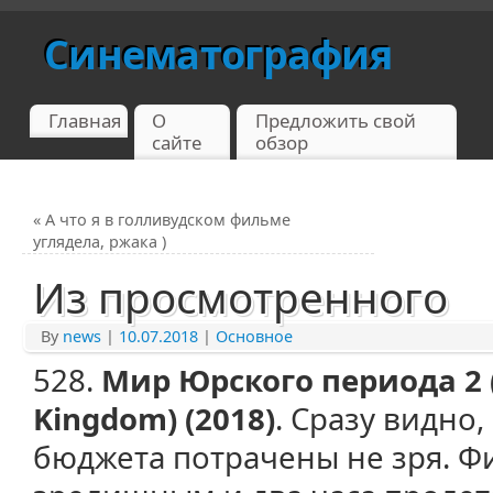
Синематография
Главная
О
Предложить свой
сайте
обзор
«
А что я в голливудском фильме
углядела, ржака )
Из просмотренного
By
news
|
10.07.2018
|
Основное
528.
Мир Юрского периода 2 (J
Kingdom) (2018)
. Сразу видно
бюджета потрачены не зря. Ф