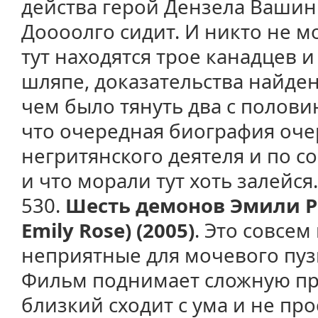
действа герой Дензела Вашин
Доооолго сидит. И никто не м
тут находятся трое канадцев и
шляпе, доказательства найден
чем было тянуть два с половин
что очередная биография оче
негритянского деятеля и по с
и что морали тут хоть залейся
530.
Шесть демонов Эмили Роу
Emily Rose) (2005)
. Это совсем
неприятные для мочевого пуз
Фильм поднимает сложную про
близкий сходит с ума и не про