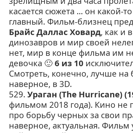
зрелищным и два часа пролет
касается сюжета ... он какой-то
главный. Фильм-близнец пре
Брайс Даллас Ховард
, как и
динозавров и мир своей неле
нет, мир в конце фильма им н
девочка 🙂
6 из 10
исключител
Смотреть, конечно, лучше на
наверное, в 3D.
529.
Ураган (The Hurricane) (1
фильмом 2018 года). Кино не 
про борьбу черных за свои пр
наверное, актуальная. Фильм 