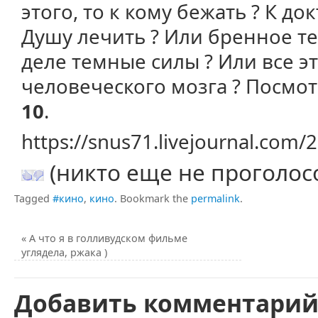
этого, то к кому бежать ? К д
Душу лечить ? Или бренное те
деле темные силы ? Или все э
человеческого мозга ? Посмо
10
.
https://snus71.livejournal.com/
(никто еще не проголос
Tagged
#кино
,
кино
.
Bookmark the
permalink
.
«
А что я в голливудском фильме
углядела, ржака )
Добавить комментари