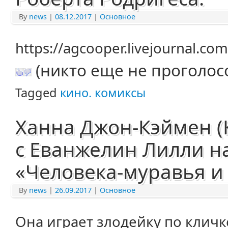
By
news
|
08.12.2017
|
Основное
https://agcooper.livejournal.c
(никто еще не проголос
Tagged
кино. комиксы
Ханна Джон-Кэймен (
с Еванжелин Лилли н
«Человека-муравья и
By
news
|
26.09.2017
|
Основное
Она играет злодейку по кличк