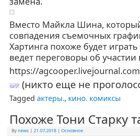
замена.
Вместо Майкла Шина, который
совпадения съемочных график
Хартинга похоже будет играть
ведет переговоры об участии 
https://agcooper.livejournal.c
(никто еще не проголос
Tagged
актеры.
,
кино. комиксы
Похоже Тони Старку т
By
news
|
21.07.2018
|
Основное