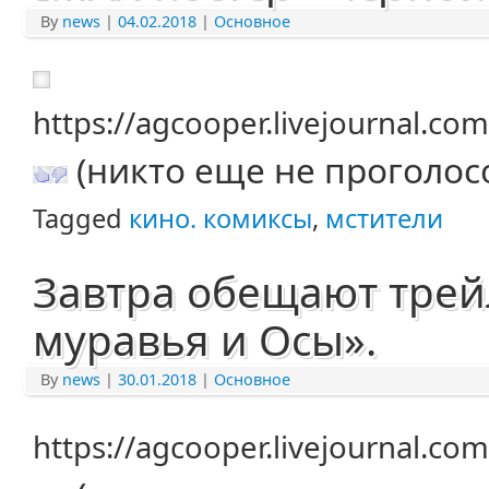
By
news
|
04.02.2018
|
Основное
https://agcooper.livejournal.c
(никто еще не проголос
Tagged
кино. комиксы
,
мстители
Завтра обещают трей
муравья и Осы».
By
news
|
30.01.2018
|
Основное
https://agcooper.livejournal.c