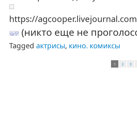
https://agcooper.livejournal.c
(никто еще не проголос
Tagged
актрисы
,
кино. комиксы
1
2
3