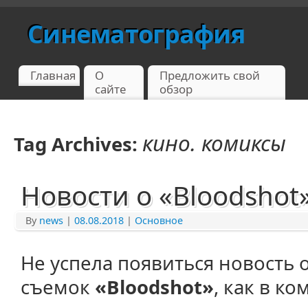
Синематография
Главная
О
Предложить свой
сайте
обзор
кино. комиксы
Tag Archives:
Новости о «Bloodshot
By
news
|
08.08.2018
|
Основное
Не успела появиться новость 
съемок
«Bloodshot»
, как в к