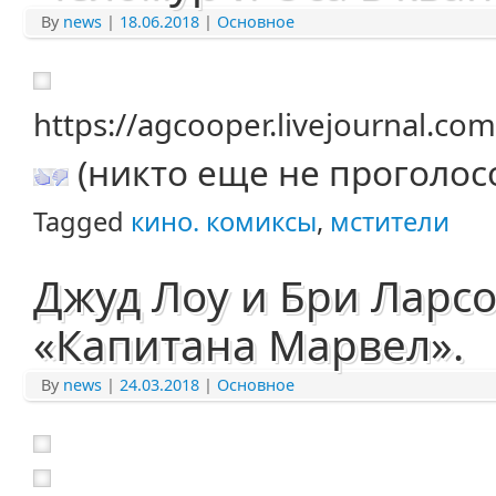
By
news
|
18.06.2018
|
Основное
https://agcooper.livejournal.c
(никто еще не проголос
Tagged
кино. комиксы
,
мстители
Джуд Лоу и Бри Ларс
«Капитана Марвел».
By
news
|
24.03.2018
|
Основное