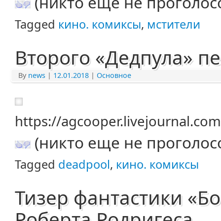
(никто еще не проголос
Tagged
кино. комиксы
,
мстители
Второго «Дедпула» пе
By
news
|
12.01.2018
|
Основное
https://agcooper.livejournal.c
(никто еще не проголос
Tagged
deadpool
,
кино. комиксы
Тизер фантастики «Бо
Роберта Родригеса.