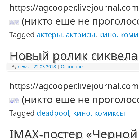
https://agcooper.livejournal.c
(никто еще не проголос
Tagged
актеры. актрисы
,
кино. ком
Новый ролик сиквела
By
news
|
22.03.2018
|
Основное
https://agcooper.livejournal.c
(никто еще не проголос
Tagged
deadpool
,
кино. комиксы
IMAX-постер «Черной