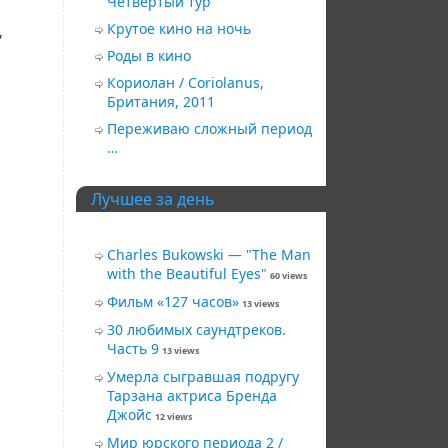
Четвёртый тур
Крутое кино на ночь
,
Роды в кино
Кориолан / Coriolanus,
Британия, 2011
Переживаю сложный период
…
Лучшее за день
Charles Bukowski — "The Man
with the Beautiful Eyes"
60 views
Фильм «127 часов»
13 views
30 любимых саундтреков.
Часть 9
13 views
Умерла сыгравшая подругу
Тарзана актриса Бренда
Джойс
12 views
Мир юрского периода 2 /