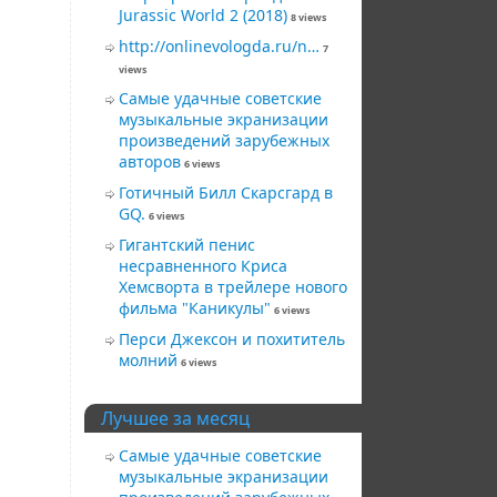
Jurassic World 2 (2018)
8 views
http://onlinevologda.ru/n…
7
views
Самые удачные советские
музыкальные экранизации
произведений зарубежных
авторов
6 views
Готичный Билл Скарсгард в
GQ.
6 views
Гигантский пeниc
несравненного Криса
Хемсворта в трейлере нового
фильма "Каникулы"
6 views
Перси Джексон и похититель
молний
6 views
Лучшее за месяц
Самые удачные советские
музыкальные экранизации