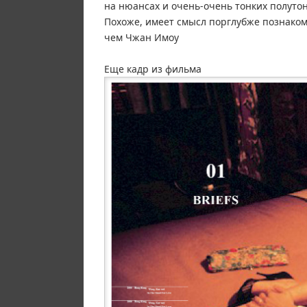
на нюансах и очень-очень тонких полутон
Похоже, имеет смысл порглубже познаком
чем Чжан Имоу
Еще кадр из фильма