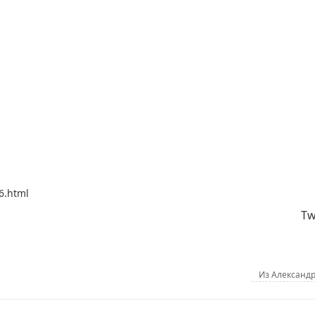
86.html
Tw
Из Александ