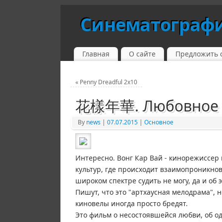
Синематограф
Главная
О сайте
Предложить 
«
Penny Dreadful 2х10
花樣年華. Любовное н
By
news
|
07.07.2015
|
Основное
Интересно. Вонг Кар Вай - кинорежиссер и
культур, где происходит взаимопроникнов
широком спектре судить не могу, да и об 
Пишут, что это "артхаусная мелодрама", 
киновелы иногда просто бредят.
Это фильм о несостоявшейся любви, об од