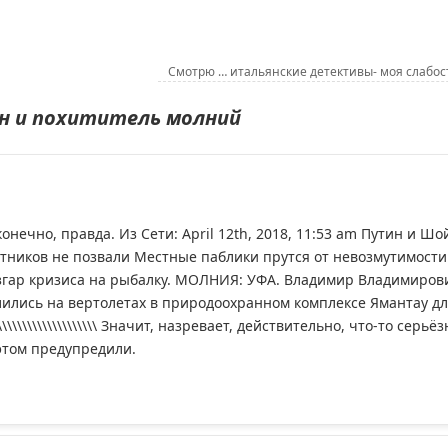
Смотрю … итальянские детективы- моя слабос
н и похититель молний
конечно, правда. Из Сети: April 12th, 2018, 11:53 am Путин и Шо
ватников не позвали Местные паблики прутся от невозмутимости
азгар кризиса на рыбалку. МОЛНИЯ: УФА. Владимир Владимиров
ились на вертолетах в природоохранном комплексе Ямантау д
\\\\\\\\\\\\\\\\\\\ Значит, назревает, действительно, что-то серьёз
 этом предупредили.