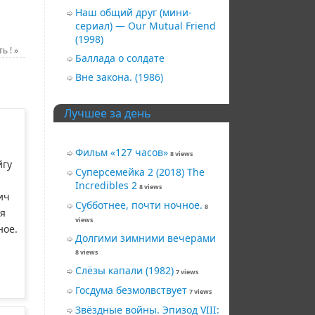
Наш общий друг (мини-
сериал) — Our Mutual Friend
(1998)
ть !
»
Баллада о солдате
Вне закона. (1986)
Лучшее за день
Фильм «127 часов»
8 views
йгу
Суперсемейка 2 (2018) The
Incredibles 2
8 views
ич
Субботнее, почти ночное.
8
ля
views
ное.
Долгими зимними вечерами
8 views
Слёзы капали (1982)
7 views
Госдума безмолвствует
7 views
Звёздные войны. Эпизод VIII: