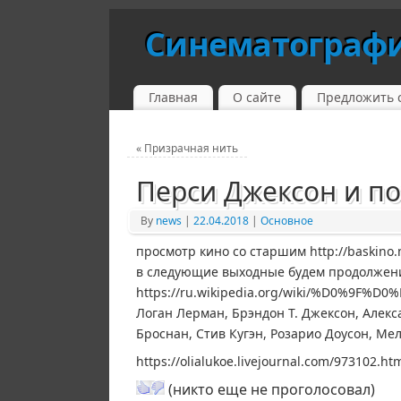
Синематограф
Главная
О сайте
Предложить 
«
Призрачная нить
Перси Джексон и п
By
news
|
22.04.2018
|
Основное
просмотр кино со старшим http://baskino.me
в следующие выходные будем продолжен
https://ru.wikipedia.org/wiki/%D
Логан Лерман, Брэндон Т. Джексон, Алек
Броснан, Стив Кугэн, Розарио Доусон, Ме
https://olialukoe.livejournal.com/973102.ht
(никто еще не проголосовал)