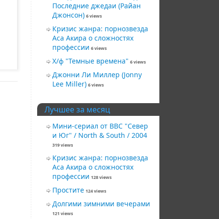
Последние джедаи (Райан
Джонсон)
6 views
Кризис жанра: порнозвезда
Аса Акира о сложностях
профессии
6 views
Х/ф "Темные времена"
6 views
Джонни Ли Миллер (Jonny
Lee Miller)
6 views
Лучшее за месяц
Мини-сериал от BBC "Север
и Юг" / North & South / 2004
319 views
Кризис жанра: порнозвезда
Аса Акира о сложностях
профессии
128 views
Простите
124 views
Долгими зимними вечерами
121 views