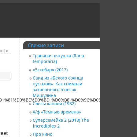
Свежие записи
ть !
»
Травяная лягушка (Rana
temporaria)
«Эскобар» (2017)
Саид из «Белого солнца
пустыни». Как снимали
закопанного в песок
Мишулина
0%BA%D1%81%D0%BE%D0%BD_%D0%B8_%D0%9C%D0%BE%D1%80
Слёзы капали (1982)
Х/ф «Темные времена»
Суперсемейка 2 (2018) The
Incredibles 2
eet
Про кино