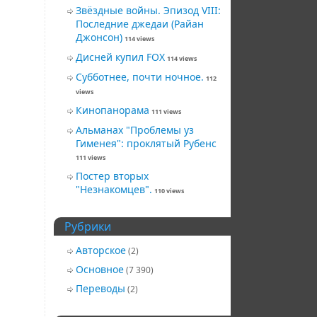
Звёздные войны. Эпизод VIII:
Последние джедаи (Райан
Джонсон)
114 views
Дисней купил FOX
114 views
Субботнее, почти ночное.
112
views
Кинопанорама
111 views
Альманах "Проблемы уз
Гименея": проклятый Рубенс
111 views
Постер вторых
"Незнакомцев".
110 views
Рубрики
Авторское
(2)
Основное
(7 390)
Переводы
(2)