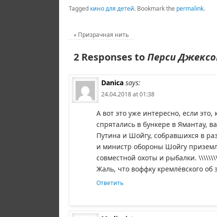
Tagged
кино для детей
.
Bookmark the
permalink
.
«
Призрачная нить
2 Responses to
Перси Джексо
Danica
says:
24.04.2018 at 01:38
А вот это уже интересно, если это, 
спрятались в бункере в Ямантау, 
Путина и Шойгу, собравшихся в р
и министр обороны Шойгу приземл
совместной охоты и рыбалки. \\\\\\\\
Жаль, что воффку кремлёвского об
Ответить