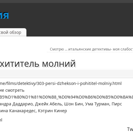
ия
свой обзор
Смотрю … итальянские детективы- моя слабос
охититель молний
/films/detektivy/303-persi-dzhekson-i-pohititel-molniy.html
ие смотреть
0%9F%D0%B5%D1%80%D1%81%D0%B8_%D0%94%D0%B6%D0%B5%D
сандра Даддарио, Джейк Абель, Шон Бин, Ума Турман, Пирс
лина Канакаредес, Кэтрин Кинер
ml
Tw