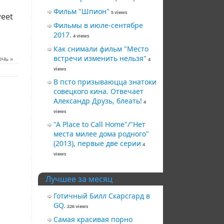
Фильм "Шпион"
5 views
eet
Фильмы в июле-сентябре
2017.
4 views
Как снимали фильм "Место
встречи изменить нельзя"
ночь
»
4
views
В псто призываюцца знатоки
совецкого кина. Отвечает
Александр Друзь, блеать!
4
views
"A Place to Call Home"/"Нет
места милее дома родного"
(2013), первые две серии
4
views
Лучшее за месяц
Готичный Билл Скарсгард в
GQ.
226 views
Самая красивая порно