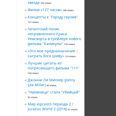
звезда
192 views
Фильм «127 часов»
148 views
Концепты к "Городу героев"
117 views
Гигантский пeниc
несравненного Криса
Хемсворта в трейлере нового
фильма "Каникулы"
116 views
«Это мое предназначение –
сыграть бога Шиву»
115 views
Лучшие цитаты из
потрясающего фильма "1+1"
103 views
Джонни Ли Миллер (Jonny
Lee Miller)
83 views
"Наемница" стала "Убийцей"
82 views
Мир юрского периода 2 /
Jurassic World 2 (2018)
81 views