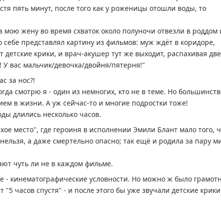
стя пять минут, после того как у роженицы отошли воды, то
да мою жену во время схваток около полуночи отвезли в роддом 
то себе представлял картину из фильмов: муж ждёт в коридоре,
т детские крики, и врач-акушер тут же выходит, распахивая дв
 У вас мальчик/девочка/двойня/пятерня!"
ас за нос?!
огда смотрю я - один из немногих, кто не в теме. Но большинств
ием в жизни. А уж сейчас-то и многие подростки тоже!
оды длились несколько часов.
хое место", где героиня в исполнении Эмили Блант мало того, 
 нельзя, а даже смертельно опасно; так ещё и родила за пару м
ают чуть ли не в каждом фильме.
гое - кинематографические условности. Но можно ж было грамот
 "5 часов спустя" - и после этого бы уже звучали детские крики