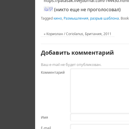
https://patasak.livejournal.com/144430.html
(никто еще не проголосовал)
Tagged
кино
,
Размышления
,
разрыв шаблона
.
Book
«
Кориолан / Coriolanus, Британия, 2011
Добавить комментарий
Ваш e-mail не будет опубликован.
Комментарий
Имя
E-mail