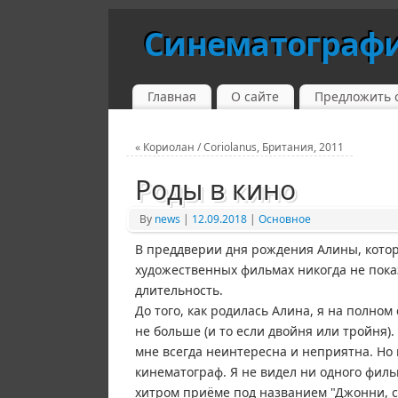
Синематограф
Главная
О сайте
Предложить 
«
Кориолан / Coriolanus, Британия, 2011
Роды в кино
By
news
|
12.09.2018
|
Основное
В преддверии дня рождения Алины, которы
художественных фильмах никогда не пока
длительность.
До того, как родилась Алина, я на полном 
не больше (и то если двойня или тройня).
мне всегда неинтересна и неприятна. Но
кинематограф. Я не видел ни одного филь
хитром приёме под названием "Джонни, с