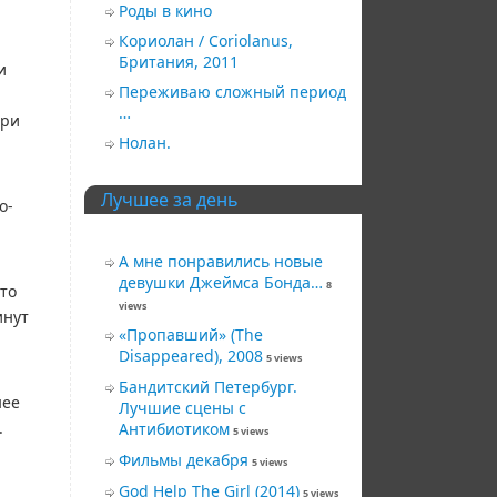
Роды в кино
Кориолан / Coriolanus,
Британия, 2011
и
Переживаю сложный период
…
ери
Нолан.
Лучшее за день
о-
А мне понравились новые
девушки Джеймса Бонда…
8
что
views
инут
«Пропавший» (The
Disappeared), 2008
5 views
Бандитский Петербург.
нее
Лучшие сцены с
.
Антибиотиком
5 views
Фильмы декабря
5 views
God Help The Girl (2014)
5 views