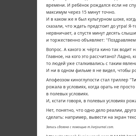
времени. И ребёнок рождался если не спу
максимум через 15 минут точно.
И в каком же я был культурном шоке, ког
сказали, что ждать предстоит до утра! Я-
нервничает, а спустя минут десять слыши
и торжественно объявляет: "Поздравляем!
Вопрос. А какого ж чёрта кино так водит н
Главное, на кого это рассчитано? Ладно, к
то людей уже сталкивались с таким явлен
И ни в одном фильме я не видел, чтобы р
Апофеозом киноглупости стал триллер "Ти
рожала в условиях, когда орать не просто
в полевых условиях.
И, кстати говоря, в полевых условиях рож
Нет, понятно, что одно дело реалии, дру
сделать: например, вывести на экран текст
Запись сделана с помощью m.livejournal.com.