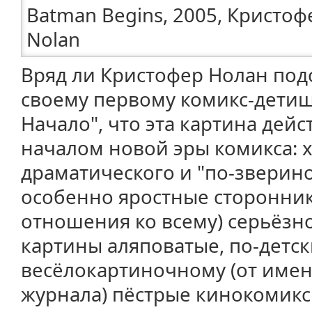
Вряд ли Кристофер Нолан подо
своему первому комикс-детищ
Начало", что эта картина дейс
началом новой эры комикса: х
драматического и "по-зверин
особенно яростные сторонни
отношения ко всему) серьёзно
картины аляповатые, по-детск
весёлокартиночному (от имен
журнала) пёстрые кинокомиксы