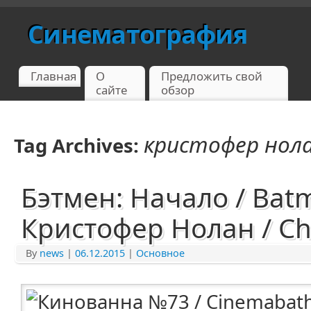
Синематография
Главная
О
Предложить свой
сайте
обзор
кристофер нол
Tag Archives:
Бэтмен: Начало / Batm
Кристофер Нолан / Ch
By
news
|
06.12.2015
|
Основное