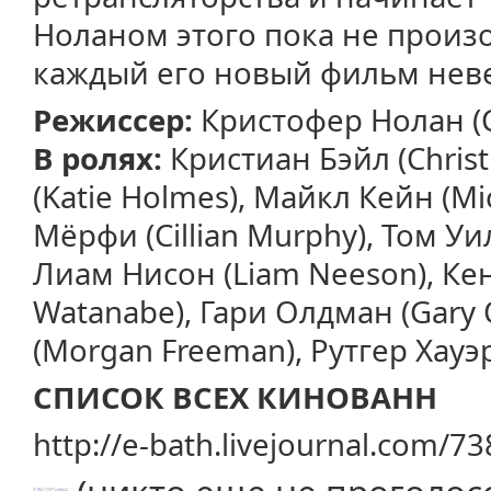
Ноланом этого пока не произ
каждый его новый фильм нев
Режиссер:
Кристофер Нолан (C
В ролях:
Кристиан Бэйл (Christ
(Katie Holmes), Майкл Кейн (Mi
Мёрфи (Cillian Murphy), Том Уи
Лиам Нисон (Liam Neeson), Ке
Watanabe), Гари Олдман (Gary
(Morgan Freeman), Рутгер Хауэр
СПИСОК ВСЕХ КИНОВАНН
http://e-bath.livejournal.com/7