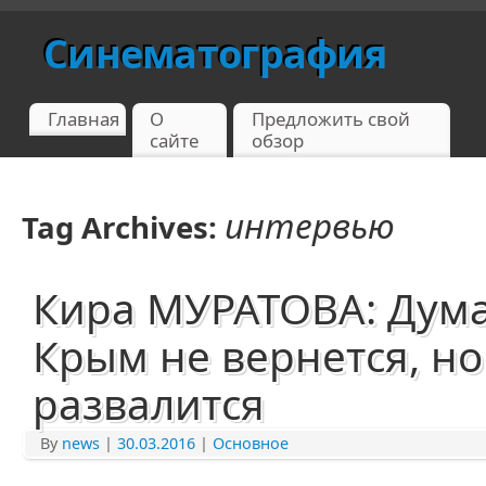
Синематография
Главная
О
Предложить свой
сайте
обзор
интервью
Tag Archives:
Кира МУРАТОВА: Дума
Крым не вернется, но
развалится
By
news
|
30.03.2016
|
Основное