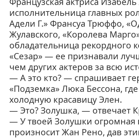
Французская актриса Изабель
исполнительница главных рол
Адели Г.» Франсуа Трюффо, «
Жулавского, «Королева Марго
обладательница рекордного 
«Сезар» ― ее признавали лучш
чем других актеров за всю ис
― А это кто? ― спрашивает г
«Подземка» Люка Бессона, гд
холодную красавицу Элен.
― Это? Золушка, ― отвечает 
― У твоей Золушки огромная 
произносит Жан Рено, дав эт