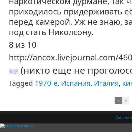
наркотическом дурмане, так ч
приходилось придерживать её
перед камерой. Уж не знаю, за
под стать Николсону.
8 из 10
http://ancox.livejournal.com/46
(никто еще не проголос
Tagged
1970-е
,
Испания
,
Италия
,
ки
1
2
Синемат