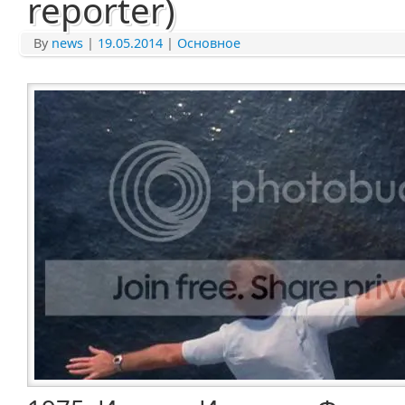
reporter)
By
news
|
19.05.2014
|
Основное