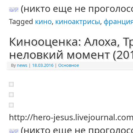
(никто еще не проголос
Tagged
кино
,
киноактрисы
,
франци
Кинооценка: Алоха, Т
неловкий момент (20
By
news
|
18.03.2016
|
Основное
http://hero-jesus.livejournal.c
(никто еще не проголос