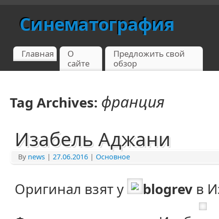
Синематография
Главная
О
Предложить свой
сайте
обзор
франция
Tag Archives:
Изабель Аджани
By
news
|
27.06.2016
|
Основное
Оригинал взят у
blogrev
в И