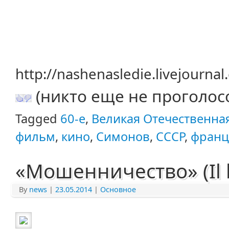
http://nashenasledie.livejourn
(никто еще не проголос
Tagged
60-е
,
Великая Отечественна
фильм
,
кино
,
Симонов
,
СССР
,
франц
«Мошенничество» (Il 
By
news
|
23.05.2014
|
Основное