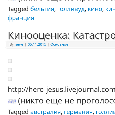
Tagged
бельгия
,
голливуд
,
кино
,
ки
франция
Кинооценка: Катастро
By
news
|
05.11.2015
|
Основное
http://hero-jesus.livejournal.c
(никто еще не проголос
Tagged
австралия
,
германия
,
голли