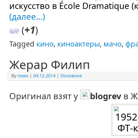
искусство в École Dramatique (
(далее...)
(
+1
)
Tagged
кино
,
киноактеры
,
мачо
,
фр
Жерар Филип
By
news
|
04.12.2014
|
Основное
Оригинал взят у
blogrev
в Ж