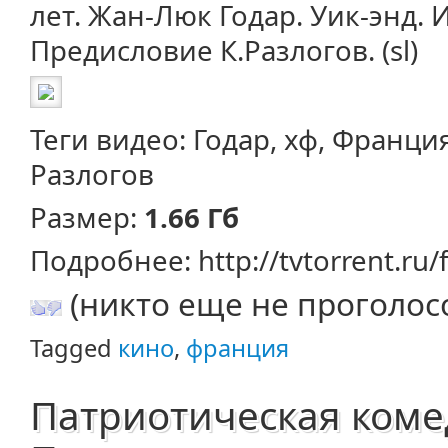
лет. Жан-Люк Годар. Уик-энд. И
Предисловие К.Разлогов. (sl)
Теги видео: Годар, хф, Франци
Разлогов
Размер:
1.66 Гб
Подробнее: http://tvtorrent.ru/
(никто еще не проголос
Tagged
кино
,
франция
Патриотическая комед