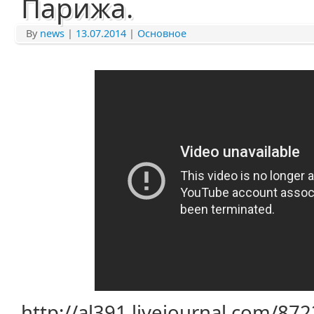
Парижа.
By
news
|
13.07.2014
|
Основное
http://al391.livejournal.com/87