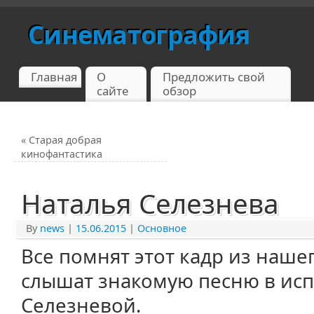
Синематография
Главная
О
Предложить свой
сайте
обзор
«
Старая добрая
кинофантастика
Наталья Селезнева
By
news
|
15.06.2015
|
Основное
Все помнят этот кадр из наш
слышат знакомую песню в ис
Селезневой.