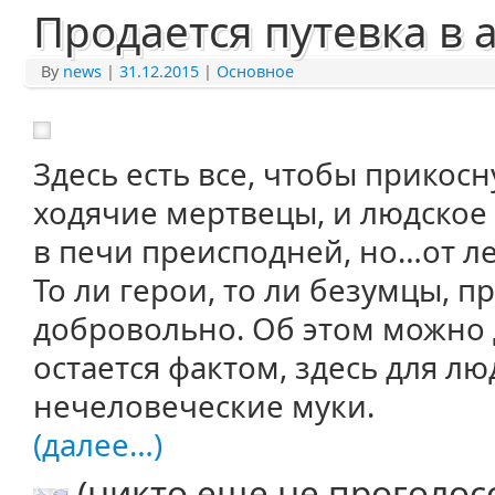
Продается путевка в 
By
news
|
31.12.2015
|
Основное
Здесь есть все, чтобы прикосн
ходячие мертвецы, и людское 
в печи преисподней, но…от л
То ли герои, то ли безумцы, п
добровольно. Об этом можно д
остается фактом, здесь для л
нечеловеческие муки.
(далее…)
(никто еще не проголос