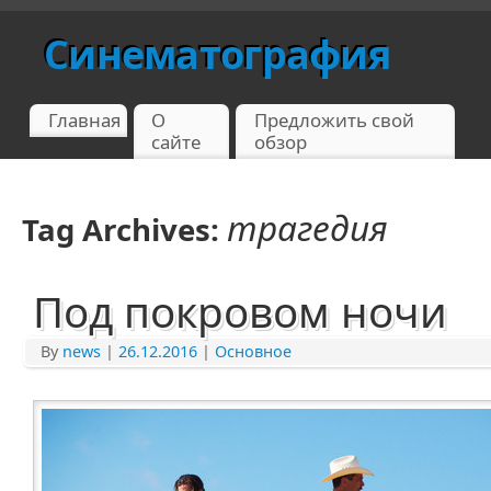
Синематография
Главная
О
Предложить свой
сайте
обзор
трагедия
Tag Archives:
Под покровом ночи
By
news
|
26.12.2016
|
Основное