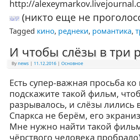
http://alexeymarkov.livejourna
(никто еще не проголос
Tagged
кино
,
реднеки
,
романтика
,
т
И чтобы слёзы в три 
By
news
|
11.12.2016
|
Основное
Есть супер-важная просьба ко
подскажите такой фильм, чтоб
разрывалось, и слёзы лились в
Спаркса не берём, его экраниз
Мне нужно найти такой фильм
чёрствого человека пробрало