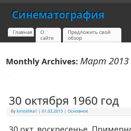
Синематография
Главная
О
Предложить свой
сайте
обзор
Март 2013
Monthly Archives:
30 октября 1960 год
By
kinoshka1
|
01.03.2013
|
Основное
30 окт.
воскресенье. Примерно