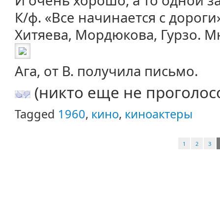
И очень хорошо, а то одной з
К/ф. «Все начинается с дороги
Хитяева, Мордюкова, Гурзо. М
Ага, от В. получила письмо.
(никто еще не проголос
Tagged
1960
,
кино
,
киноактеры
1
2
3