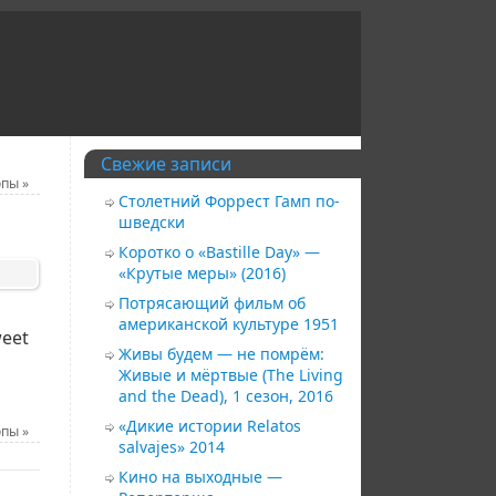
Свежие записи
опы
»
Столетний Форрест Гамп по-
шведски
Коротко о «Bastille Day» —
«Крутые меры» (2016)
Потрясающий фильм об
американской культуре 1951
eet
Живы будем — не помрём:
Живые и мёртвые (The Living
and the Dead), 1 сезон, 2016
«Дикие истории Relatos
опы
»
salvajes» 2014
Кино на выходные —