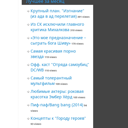
Лучшее за месяц
Крупный план. "Изгнание"
(из ада в ад перелетая)
391 views
Из СК исключили главного
критика Михалкова
310 views
«Это мое предназначение –
сыграть бога Шиву»
170 views
Самая красивая порно
звезда
119 views
Офф. каст "Отряда самоубиц"
DC/WB
110 views
Самый толерантный
мультфильм
109 views
Любимые актеры: роковая
красотка Эмбер Хёрд
105 views
Пиф-паф/Bang bang (2014)
94
views
Концепты к "Городу героев"
93 views