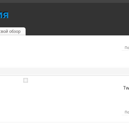
ия
свой обзор
П
Tw
П