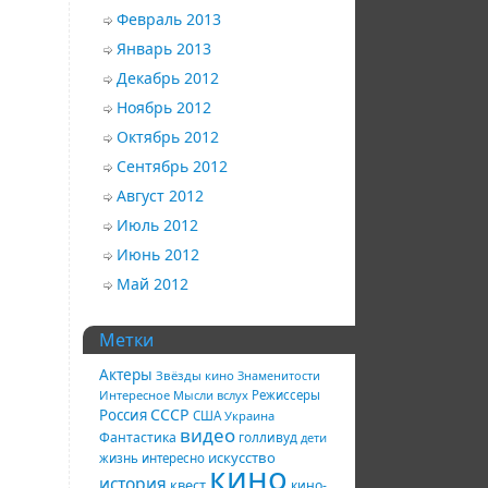
Февраль 2013
Январь 2013
Декабрь 2012
Ноябрь 2012
Октябрь 2012
Сентябрь 2012
Август 2012
Июль 2012
Июнь 2012
Май 2012
Метки
Актеры
Звёзды кино
Знаменитости
Интересное
Мысли вслух
Режиссеры
СССР
Россия
США
Украина
видео
Фантастика
голливуд
дети
искусство
жизнь
интересно
кино
история
квест
кино-