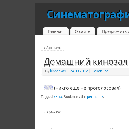
Синематограф
Главная
О сайте
Предложить 
«
Арт-хаус
Домашний кинозал
By
kinoshka1
|
24.08.2012
|
Основное
(никто еще не проголосовал)
Tagged
кино
.
Bookmark the
permalink
.
«
Арт-хаус