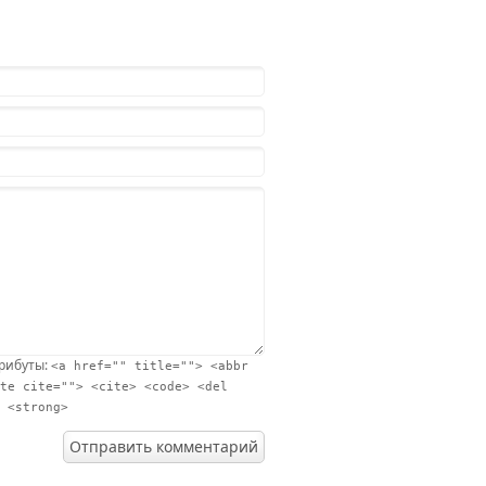
трибуты:
<a href="" title=""> <abbr
te cite=""> <cite> <code> <del
 <strong>