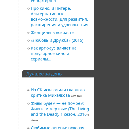
Репортерша
Про кино. В Питере.
Альтернативные
возможности. Для развития,
расширения и удовольствия.
Женщины в возрасте
«Любовь и Дружба» (2016)
Как арт-хаус влияет на
популярное кино и
сериалы…
Лучшее за день
Из СК исключили главного
критика Михалкова
33 views
Живы будем — не помрём:
Живые и мёртвые (The Living
and the Dead), 1 сезон, 2016
9
views
Любимые актеры: роковая