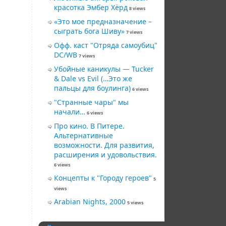
красотка Эмбер Хёрд
8 views
«Это мое предназначение –
сыграть бога Шиву»
7 views
Офф. каст "Отряда самоубиц"
DC/WB
7 views
Убойные каникулы — Tucker
& Dale vs Evil (…Это же
пальцы для боулинга)
6 views
"Странные чары" мы
начали…
6 views
Про кино. В Питере.
Альтернативные
возможности. Для развития,
расширения и удовольствия.
6 views
Концепты к "Городу героев"
5
views
Arabian Nights, 2000
5 views