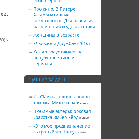
Репортерша
Про кино. В Питере.
eet
Альтернативные
возможности. Для развития,
расширения и удовольствия.
Женщины в возрасте
89)
»
«Любовь и Дружба» (2016)
Как арт-хаус влияет на
популярное кино и
сериалы…
Лучшее за день
Из СК исключили главного
критика Михалкова
33 views
Любимые актеры: роковая
красотка Эмбер Хёрд
8 views
«Это мое предназначение –
сыграть бога Шиву»
7 views