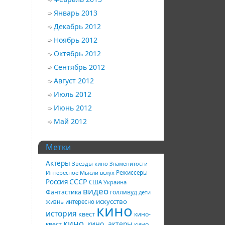
Январь 2013
Декабрь 2012
Ноябрь 2012
Октябрь 2012
Сентябрь 2012
Август 2012
Июль 2012
Июнь 2012
Май 2012
Метки
Актеры
Звёзды кино
Знаменитости
Интересное
Мысли вслух
Режиссеры
СССР
Россия
США
Украина
видео
Фантастика
голливуд
дети
искусство
жизнь
интересно
кино
история
квест
кино-
кино.
кино. актеры
квест
кино.