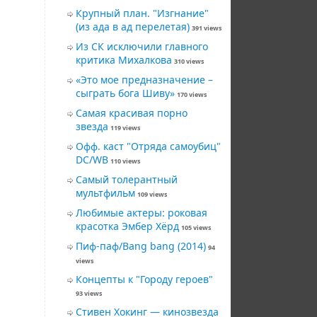
Крупный план. "Изгнание"
(из ада в ад перелетая)
391 views
Из СК исключили главного
критика Михалкова
310 views
«Это мое предназначение –
сыграть бога Шиву»
170 views
Самая красивая порно
звезда
119 views
Офф. каст "Отряда самоубиц"
DC/WB
110 views
Самый толерантный
мультфильм
109 views
Любимые актеры: роковая
красотка Эмбер Хёрд
105 views
Пиф-паф/Bang bang (2014)
94
views
Концепты к "Городу героев"
93 views
Стивен Хокинг — кинозвезда