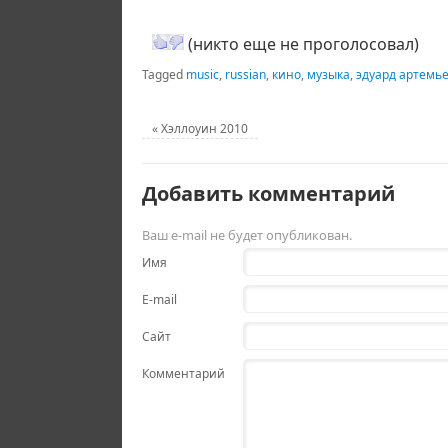
(никто еще не проголосовал)
Tagged
music
,
russian
,
кино
,
музыка
,
эдуард артемь
«
Хэллоуин 2010
Добавить комментарий
Ваш e-mail не будет опубликован.
Имя
E-mail
Сайт
Комментарий