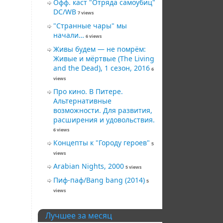
Офф. каст "Отряда самоубиц"
DC/WB
7 views
"Странные чары" мы
начали…
6 views
Живы будем — не помрём:
Живые и мёртвые (The Living
and the Dead), 1 сезон, 2016
6
views
Про кино. В Питере.
Альтернативные
возможности. Для развития,
расширения и удовольствия.
6 views
Концепты к "Городу героев"
5
views
Arabian Nights, 2000
5 views
Пиф-паф/Bang bang (2014)
5
views
Лучшее за месяц