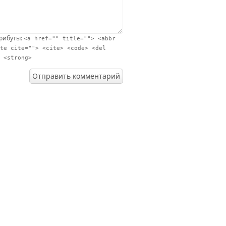
трибуты:
<a href="" title=""> <abbr
te cite=""> <cite> <code> <del
 <strong>