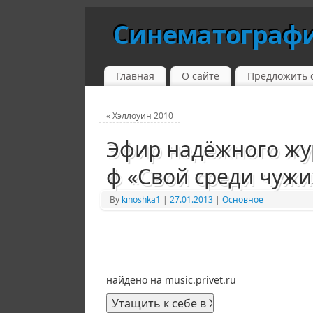
Синематограф
Главная
О сайте
Предложить 
«
Хэллоуин 2010
Эфир надёжного жу
ф «Свой среди чужи
By
kinoshka1
|
27.01.2013
|
Основное
найдено на music.privet.ru