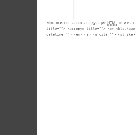
Можно использовать следующие
HTML
-теги и а
title=""> <acronym title=""> <b> <blockquo
datetime=""> <em> <i> <q cite=""> <strike>