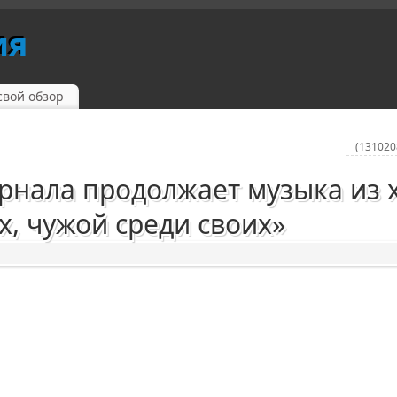
ия
свой обзор
(131020
рнала продолжает музыка из х
х, чужой среди своих»