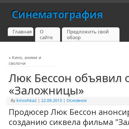
Синематография
Главная
О
Предложить свой
сайте
обзор
«
Кино, аниме и
сволочи
Люк Бессон объявил 
«Заложницы»
By
kinoshka2
|
22.09.2013
|
Основное
Продюсер Люк Бессон анонсир
созданию сиквела фильма "За