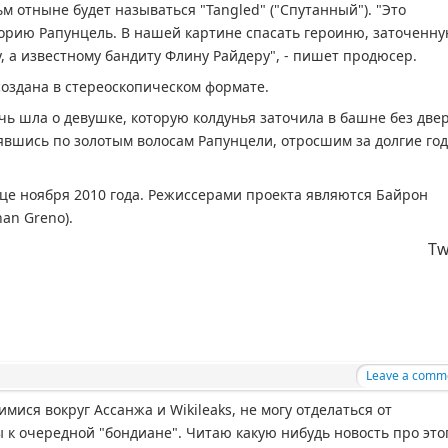
 отныне будет называться "Tangled" ("Спутанный"). "Это
орию Рапунцель. В нашей картине спасать героиню, заточенну
 а известному бандиту Флину Райдеру", - пишет продюсер.
создана в стереоскопическом формате.
чь шла о девушке, которую колдунья заточила в башне без две
вшись по золотым волосам Рапунцели, отросшим за долгие го
це ноября 2010 года. Режиссерами проекта являются Байрон
han Greno).
Tw
Leave a comm
ся вокруг Ассанжа и Wikileaks, не могу отделаться от
к очередной "бондиане". Читаю какую нибудь новость про это