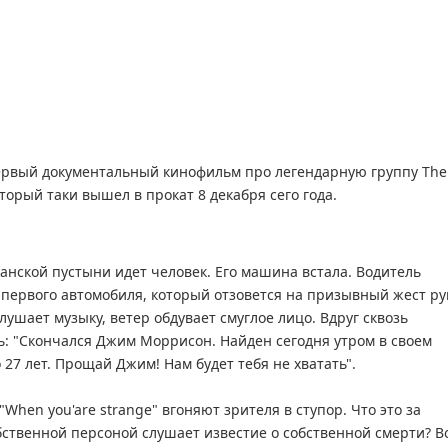
 первый документальный кинофильм про легендарную группу The
торый таки вышел в прокат 8 декабря сего года.
анской пустыни идет человек. Его машина встала. Водитель
 первого автомобиля, который отзовется на призывный жест ру
слушает музыку, ветер обдувает смуглое лицо. Вдруг сквозь
: "Скончался Джим Моррисон. Найден сегодня утром в своем
 27 лет. Прощай Джим! Нам будет тебя не хватать".
hen you'are strange" вгоняют зрителя в ступор. Что это за
бственной персоной слушает известие о собственной смерти? В