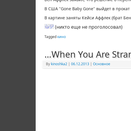
В США "Gone Baby Gone" выйдет в прокат 1
В картине заняты Кейси Аффлек (брат Бе
(никто еще не проголосовал)
Tagged
кино
…When You Are Stra
By
kinoshka2
|
06.12.2013
|
Основное