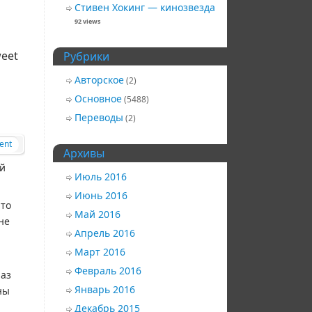
Стивен Хокинг — кинозвезда
92 views
eet
Рубрики
Авторское
(2)
Основное
(5488)
Переводы
(2)
ent
Архивы
ий
Июль 2016
Июнь 2016
-то
Май 2016
не
Апрель 2016
Март 2016
Февраль 2016
раз
Январь 2016
ны
Декабрь 2015