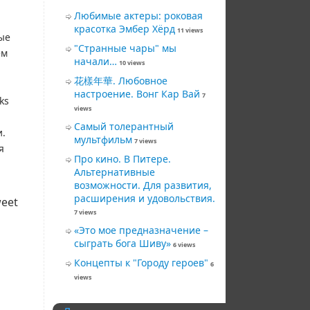
Любимые актеры: роковая
красотка Эмбер Хёрд
11 views
ые
"Странные чары" мы
ем
начали…
10 views
花樣年華. Любовное
настроение. Вонг Кар Вай
7
ks
views
Самый толерантный
и.
мультфильм
7 views
я
Про кино. В Питере.
Альтернативные
возможности. Для развития,
расширения и удовольствия.
eet
7 views
«Это мое предназначение –
сыграть бога Шиву»
6 views
Концепты к "Городу героев"
6
views