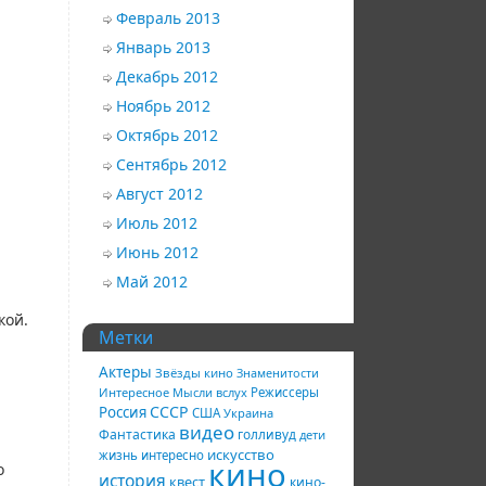
Февраль 2013
Январь 2013
Декабрь 2012
Ноябрь 2012
Октябрь 2012
Сентябрь 2012
Август 2012
Июль 2012
Июнь 2012
Май 2012
кой.
Метки
Актеры
Звёзды кино
Знаменитости
Интересное
Мысли вслух
Режиссеры
СССР
Россия
США
Украина
видео
Фантастика
голливуд
дети
искусство
жизнь
интересно
кино
о
история
квест
кино-