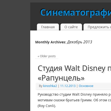
Синематограф
Главная
О сайте
Предложить 
Декабрь 2013
Monthly Archives:
«
Older posts
Студия Walt Disney
«Рапунцель»
By
kinoshka2
|
11.12.2013
|
Основное
Руководство студии Walt Disney приняло
мотивам сказки братьев Гримм. Об этом с
(Roy Conli).