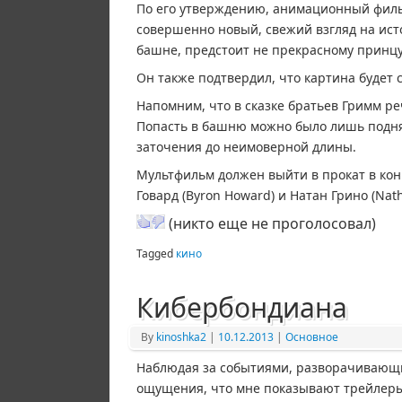
По его утверждению, анимационный фильм
совершенно новый, свежий взгляд на ист
башне, предстоит не прекрасному принцу,
Он также подтвердил, что картина будет 
Напомним, что в сказке братьев Гримм ре
Попасть в башню можно было лишь подня
заточения до неимоверной длины.
Мультфильм должен выйти в прокат в кон
Говард (Byron Howard) и Натан Грино (Nat
(никто еще не проголосовал)
Tagged
кино
Кибербондиана
By
kinoshka2
|
10.12.2013
|
Основное
Наблюдая за событиями, разворачивающими
ощущения, что мне показывают трейлеры 