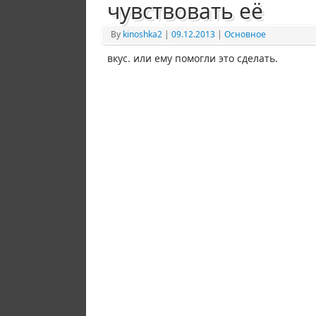
чувствовать её
By
kinoshka2
|
09.12.2013
|
Основное
вкус. или ему помогли это сделать.