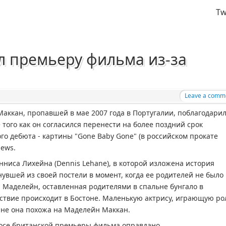
Tw
л премьеру фильма из-за
Leave a comm
аккан, пропавшей в мае 2007 года в Португалии, поблагодари
 того как он согласился перенести на более поздний срок
о дебюта - картины "Gone Baby Gone" (в российском прокате
News.
нниса Лихейна (Dennis Lehane), в которой изложена история
увшей из своей постели в момент, когда ее родителей не было
 Маделейн, оставленная родителями в спальне бунгало в
йствие происходит в Бостоне. Маленькую актрису, играющую ро
шне она похожа на Маделейн Маккан.
носе британской премьеры фильма оправдано.