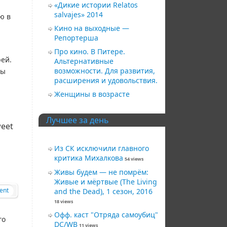
«Дикие истории Relatos
salvajes» 2014
ю в
Кино на выходные —
Репортерша
Про кино. В Питере.
рей.
Альтернативные
возможности. Для развития,
ды
расширения и удовольствия.
Женщины в возрасте
Лучшее за день
eet
Из СК исключили главного
критика Михалкова
54 views
Живы будем — не помрём:
Живые и мёртвые (The Living
ent
and the Dead), 1 сезон, 2016
18 views
Офф. каст "Отряда самоубиц"
го
DC/WB
11 views