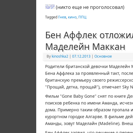
(никто еще не проголосовал)
Tagged
Гнев
,
кино
,
ППЦ
Бен Аффлек отложи
Маделейн Маккан
By
kinoshka2
|
07.12.2013
|
Основное
Родители британской девочки Маделейн М
Бена Аффлека за проявленный такт, после
британскую премьеру своего режиссерског
"Прощай, детка, прощай"), отмечает Sky 
Фильм "Gone Baby Gone" снят по книге Де
поисков ребенка по имени Аманда, исчезн
дома. Примерно таким образом пропала и
курортном городке Алгарве. В фильме де
Аманды, зовут Маделайн (Madeline). Вне
Бен Аффлек заявил, что решение о пере