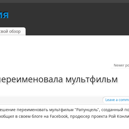
ия
свой обзор
Newer p
 переименовала мультфильм
Leave a comm
 решение переименовать мультфильм "Рапунцель", созданный п
ообщил в своем блоге на Facebook, продюсер проекта Рой Конл