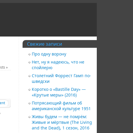
Свежие записи
Про одну ворону
Нет, ну я надеюсь, что не
osts
»
спойлерю
Столетний Форрест Гамп по-
шведски
Коротко о «Bastille Day» —
«Крутые меры» (2016)
Потрясающий фильм об
ent
американской культуре 1951
о
Живы будем — не помрём:
и
Живые и мёртвые (The Living
and the Dead), 1 сезон, 2016