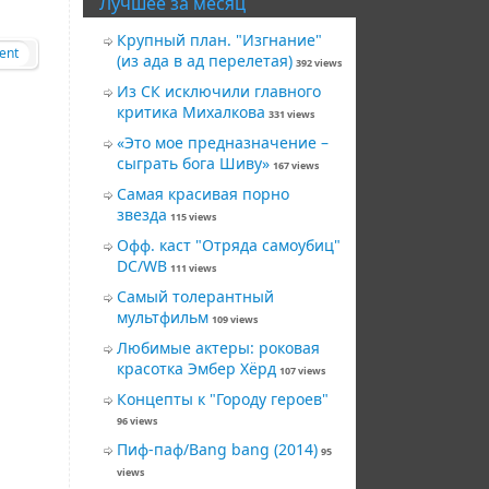
Лучшее за месяц
Крупный план. "Изгнание"
ent
(из ада в ад перелетая)
392 views
Из СК исключили главного
критика Михалкова
331 views
«Это мое предназначение –
сыграть бога Шиву»
167 views
Самая красивая порно
звезда
115 views
Офф. каст "Отряда самоубиц"
DC/WB
111 views
Самый толерантный
мультфильм
109 views
Любимые актеры: роковая
красотка Эмбер Хёрд
107 views
Концепты к "Городу героев"
96 views
Пиф-паф/Bang bang (2014)
95
views