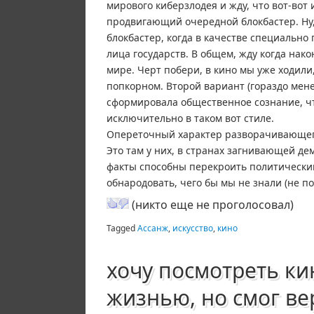
мирового киберзлодея и жду, что вот-вот 
продвигающий очередной блокбастер. Ну, 
блокбастер, когда в качестве специально
лица государств. В общем, жду когда нак
мире. Черт побери, в кино мы уже ходили,
попкорном. Второй вариант (гораздо мене
сформировала общественное сознание, ч
исключительно в таком вот стиле.
Опереточный характер разворачивающегос
Это там у них, в странах загнивающей д
факты способны перекроить политический р
обнародовать, чего бы мы не знали (не по
(никто еще не проголосовал)
Tagged
Ассанж
,
искусство
,
кино
хочу посмотреть ки
жизнью, но смог ве