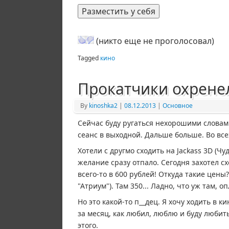
(никто еще не проголосовал)
Tagged
кино
Прокатчики охренел
By
kinoshka2
|
08.12.2013
|
Основное
Сейчас буду ругаться нехорошими словами
сеанс в выходной. Дальше больше. Во все
Хотели с другмо сходить на Jackass 3D (Чу
желание сразу отпало. Сегодня захотел с
всего-то в 600 рублей! Откуда такие цены
"Атриум"). Там 350... Ладно, что уж там, 
Но это какой-то п__дец. Я хочу ходить в ки
за месяц, как любил, люблю и буду любить
этого.