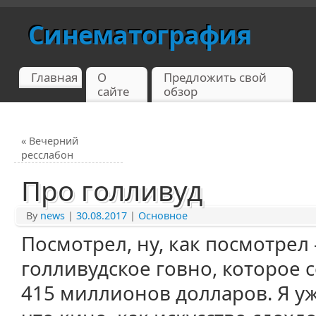
Синематография
Главная
О
Предложить свой
сайте
обзор
«
Вечерний
ресслабон
Про голливуд
By
news
|
30.08.2017
|
Основное
Посмотрел, ну, как посмотрел
голливудское говно, которое с
415 миллионов долларов. Я у