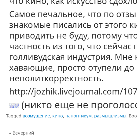
что кино, как искусство сдохло
Самое печальное, что по отз
знакомые писались от этого 
приводить не буду, потому чт
частность из того, что сейчас
голливудская индустрия. Мне к
хавающие, просто отупели до 
неполиткорректность.
http://jozhik.livejournal.com/1
(никто еще не проголос
Tagged
возмущение
,
кино
,
паноптикум
,
размышлизмы
.
Boo
«
Вечерний