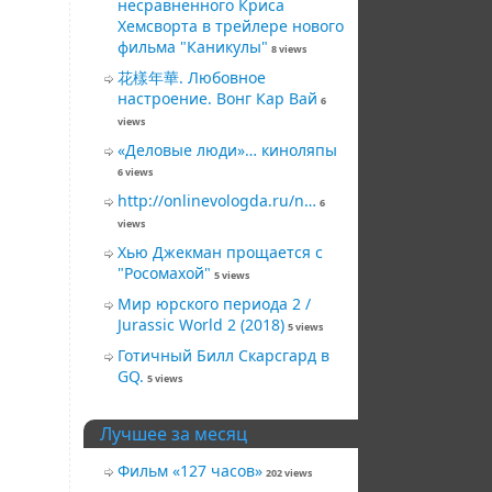
несравненного Криса
Хемсворта в трейлере нового
фильма "Каникулы"
8 views
花樣年華. Любовное
настроение. Вонг Кар Вай
6
views
«Деловые люди»… киноляпы
6 views
http://onlinevologda.ru/n…
6
views
Хью Джекман прощается с
"Росомахой"
5 views
Мир юрского периода 2 /
Jurassic World 2 (2018)
5 views
Готичный Билл Скарсгард в
GQ.
5 views
Лучшее за месяц
Фильм «127 часов»
202 views