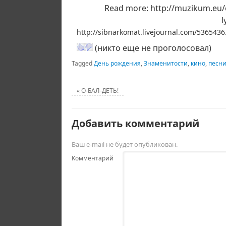
Read more: http://muzikum.eu/
l
http://sibnarkomat.livejournal.com/5365436
(никто еще не проголосовал)
Tagged
День рождения
,
Знаменитости
,
кино
,
песн
«
О-БАЛ-ДЕТЬ!
Добавить комментарий
Ваш e-mail не будет опубликован.
Комментарий