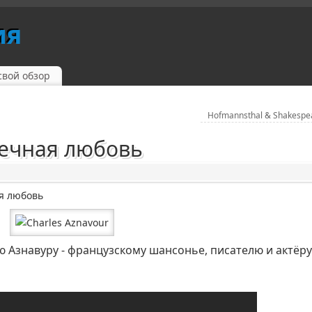
ия
свой обзор
Hofmannsthal & Shakesp
ечная любовь
ая любовь
 Азнавуру - французскому шансонье, писателю и актёру