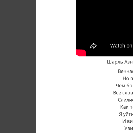
Шарль Азн
Вечна
Но в
Чем бо
Все сло
Слилис
Как п
Я уйт
И ви
Уви