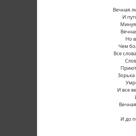
Вечная л
И пут
Минуя 
Вечна
Но в
Чем бо
Все слов
Слов
Приют 
Зорька 
Умре
И все в
Вечная
И до п