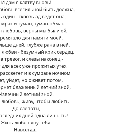
И дам я клятву вновь!
юбовь всесильной быть должна,
ь один - сквозь ад ведет она,
мрак и туман, туман-обман...
я любовь, верны мы были ей,
ремя зло для памяти моей,
льше дней, глубже рана в ней.
а любви - безумный крик сердец,
а тревог, и слезы наконец -
для всех уже прожитых утех.
рассветет и в сумраке ночном
т, уйдет, но оживет потом,
ернет блаженный летний зной,
Извечный летний зной.
 любовь, живу, чтобы любить
До слепоты,
оследних дней одна лишь ты!
Жить любя одну тебя.
Навсегда...