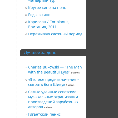
Четвёртый тур
Крутое кино на ночь
Роды в кино
Кориолан / Coriolanus,
Британия, 2011
Переживаю сложный период
…
Лучшее за день
Charles Bukowski — "The Man
with the Beautiful Eyes"
9 views
«Это мое предназначение –
сыграть бога Шиву»
9 views
Самые удачные советские
музыкальные экранизации
произведений зарубежных
авторов
9 views
Гигантский пeниc