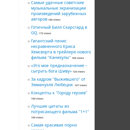
Самые удачные советские
музыкальные экранизации
произведений зарубежных
авторов
186 views
Готичный Билл Скарсгард в
GQ.
173 views
Гигантский пeниc
несравненного Криса
Хемсворта в трейлере нового
фильма "Каникулы"
168 views
«Это мое предназначение –
сыграть бога Шиву»
134 views
За кадром "Выжившего" от
Эммануэля Любецки.
107 views
Концепты к "Городу героев"
100 views
Лучшие цитаты из
потрясающего фильма "1+1"
100 views
Самая красивая порно