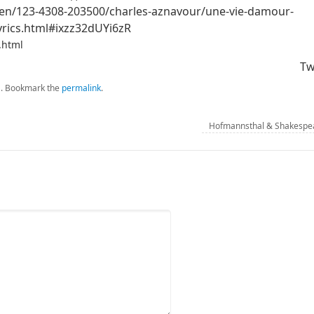
en/123-4308-203500/charles-aznavour/une-vie-damour-
yrics.html#ixzz32dUYi6zR
.html
Tw
и
.
Bookmark the
permalink
.
Hofmannsthal & Shakesp