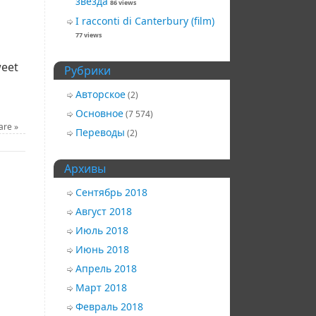
звезда
86 views
I racconti di Canterbury (film)
77 views
eet
Рубрики
Авторское
(2)
Основное
(7 574)
eare
»
Переводы
(2)
Архивы
Сентябрь 2018
Август 2018
Июль 2018
Июнь 2018
Апрель 2018
Март 2018
Февраль 2018