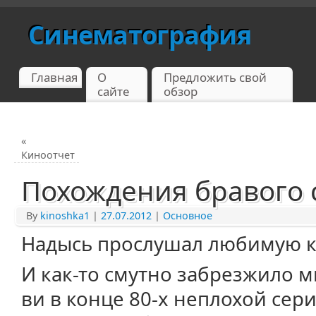
Синематография
Главная
О
Предложить свой
сайте
обзор
«
Киноотчет
Похождения бравого 
By
kinoshka1
|
27.07.2012
|
Основное
Надысь прослушал любимую к
И как-то смутно забрезжило м
ви в конце 80-х неплохой сери