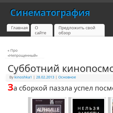
Синематография
Главная
О
Предложить свой
сайте
обзор
«
Про
«Непрощенный»
Субботний кинопосм
By
kinoshka1
|
28.02.2013
|
Основное
З
а сборкой паззла успел посм