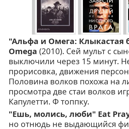
"Альфа и Омега: Клыкастая б
Omega
(2010). Сей мульт с сы
выключили через 15 минут. Н
прорисовка, движения персо
Половина волков похожа на лис
просмотра две стаи волков иг
Капулетти. Ф топпку.
"Ешь, молись, люби" Eat Pra
но отнюдь не выдающийся фи