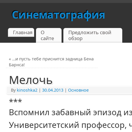
Синематография
Главная
О
Предложить свой
сайте
обзор
«
…и пусть тебе приснится задница Бена
Барнса!
Мелочь
By
kinoshka2
|
30.04.2013
|
Основное
***
Вспомнил забавный эпизод из
Университетский профессор, 