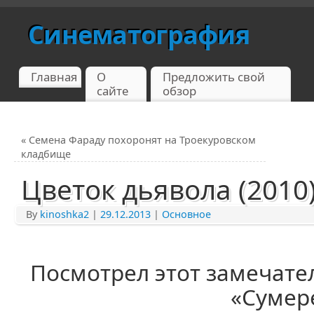
Синематография
Главная
О
Предложить свой
сайте
обзор
«
Семена Фараду похоронят на Троекуровском
кладбище
Цветок дьявола (2010)
By
kinoshka2
|
29.12.2013
|
Основное
Посмотрел этот замечате
«Сумер