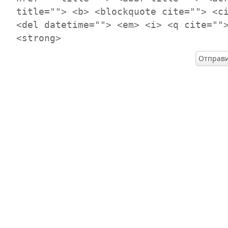
title=""> <b> <blockquote cite=""> <c
<del datetime=""> <em> <i> <q cite=""
<strong>