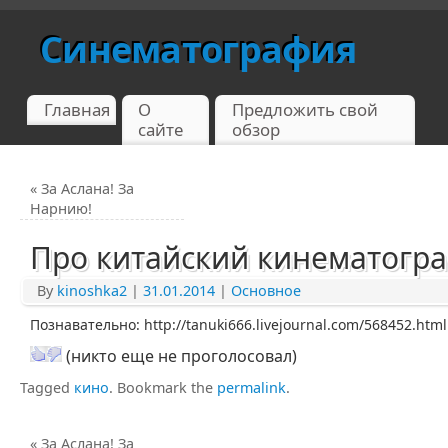
Синематография
Главная
О
Предложить свой
сайте
обзор
«
За Аслана! За
Нарнию!
Про китайский кинематогра
By
kinoshka2
|
31.01.2014
|
Основное
Познавательно: http://tanuki666.livejournal.com/56
8452.html
(никто еще не проголосовал)
Tagged
кино
.
Bookmark the
permalink
.
«
За Аслана! За