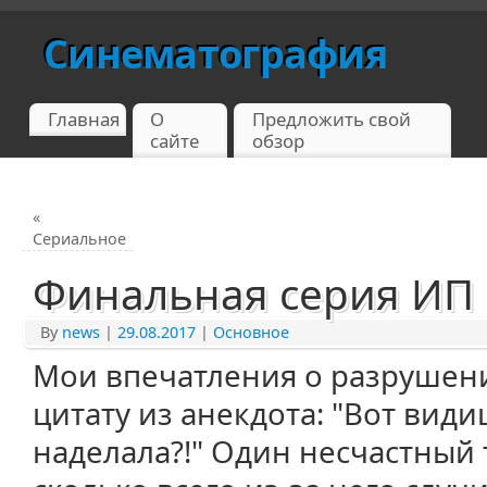
Синематография
Главная
О
Предложить свой
сайте
обзор
«
Сериальное
Финальная серия ИП
By
news
|
29.08.2017
|
Основное
Мои впечатления о разрушен
цитату из анекдота: "Вот види
наделала?!" Один несчастный 