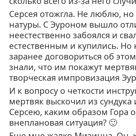
сколько всего из-за него случ
Серсея отожгла. Не люблю, но
натуры. С Эуроном вышло отли
неестественно забоялся и свал
естественным и купились. Но
заранее договориться об этом
знали, что им покажут мертвя
творческая импровизация Эу
И к вопросу о четкости инстру
мертвяк выскочил из сундука 
Серсею, каким образом Гора ос
внеплановая ситуация? 🙂
Еще мне жалко Мизинца. Он, 