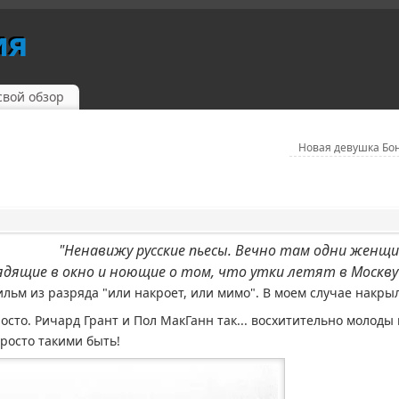
ия
свой обзор
Новая девушка Бо
"Ненавижу русские пьесы. Вечно там одни женщ
ядящие в окно и ноющие о том, что утки летят в Москву"
Фильм из разряда "или накроет, или мимо". В моем случае накры
то. Ричард Грант и Пол МакГанн так... восхитительно молоды 
росто такими быть!