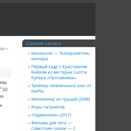
Свежие записи
нда
»
Киношное — Телохранитель
киллера
Первый кадр с Кристианом
Бейлом из вестерна Скотта
Купера «Противники».
ины,
Трейлер «Маленького зла» от
 (с)
Netflix.
ло.
Миллионер из трущоб (2008)
и
Игры патриотов
«Одаренная» (2017)
Фильмы для лета —
Советские сказки — 2