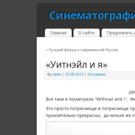
Синематограф
Главная
О сайте
Предложить 
«
Лучший фильм о современной России
«Уитнэйл и я»
By
news
|
25.08.2015
|
Основное
гл
Все-таки я посмотрела "Withnail and i". 
Это просто потрясающе и потрясающе прос
пронзительно прекрасны, да нельзя же п