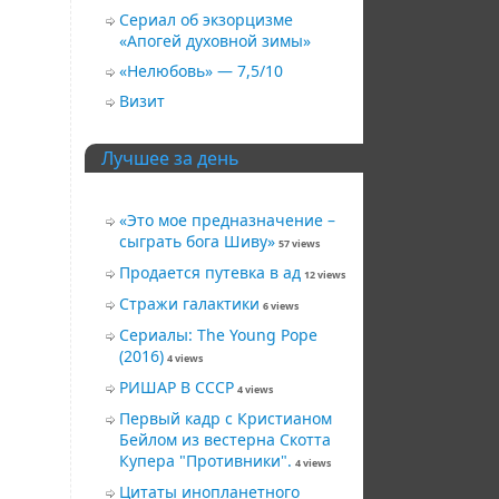
Сериал об экзорцизме
«Апогей духовной зимы»
«Нелюбовь» — 7,5/10
Визит
Лучшее за день
«Это мое предназначение –
сыграть бога Шиву»
57 views
Продается путевка в ад
12 views
Стражи галактики
6 views
Сериалы: The Young Pope
(2016)
4 views
РИШАР В СССР
4 views
Первый кадр с Кристианом
Бейлом из вестерна Скотта
Купера "Противники".
4 views
Цитаты инопланетного