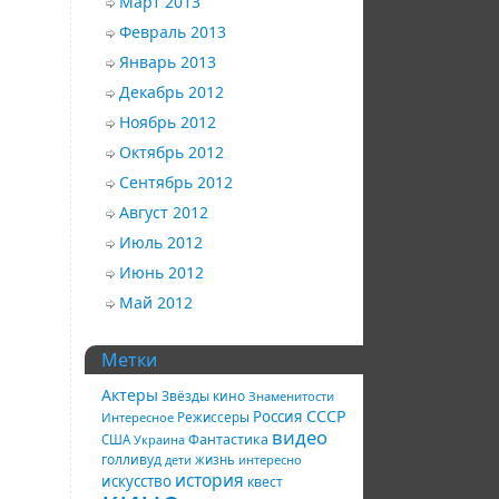
Март 2013
Февраль 2013
Январь 2013
Декабрь 2012
Ноябрь 2012
Октябрь 2012
Сентябрь 2012
Август 2012
Июль 2012
Июнь 2012
Май 2012
Метки
Актеры
Звёзды кино
Знаменитости
СССР
Россия
Интересное
Режиссеры
видео
Фантастика
США
Украина
голливуд
дети
жизнь
интересно
история
искусство
квест