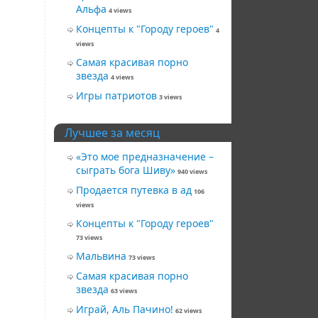
Альфа
4 views
Концепты к "Городу героев"
4
views
Самая красивая порно
звезда
4 views
Игры патриотов
3 views
Лучшее за месяц
«Это мое предназначение –
сыграть бога Шиву»
940 views
Продается путевка в ад
106
views
Концепты к "Городу героев"
73 views
Мальвина
73 views
Самая красивая порно
звезда
63 views
Играй, Аль Пачино!
62 views