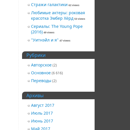
Стражи галактики
62 views
Любимые актеры: роковая
красотка Эмбер Хёрд
53 views
Сериалы: The Young Pope
(2016)
49 views
"Уитнэйл и я"
47 views
Рубрики
Авторское
(2)
Основное
(6 616)
Переводы
(2)
Архивы
Август 2017
Июль 2017
Июнь 2017
Май 2017