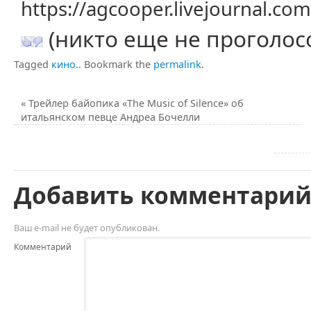
https://agcooper.livejournal.c
(никто еще не проголос
Tagged
кино.
.
Bookmark the
permalink
.
«
Трейлер байопика «The Music of Silence» об
итальянском певце Андреа Бочелли
Добавить комментари
Ваш e-mail не будет опубликован.
Комментарий