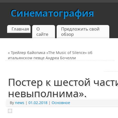
Синематография
Главная
О
Предложить свой
сайте
обзор
«
Трейлер байопика «The Music of Silence» об
итальянском певце Андреа Бочелли
Постер к шестой част
невыполнима».
By
news
|
01.02.2018
|
Основное