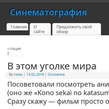
Синематография
Главная
О
Предложить свой
сайте
обзор
«
Нация
Z
В этом уголке мира
By
news
|
13.02.2018
|
Основное
Посоветовали посмотреть ани
(оно же «Kono sekai no katasumi
Сразу скажу — фильм просто 