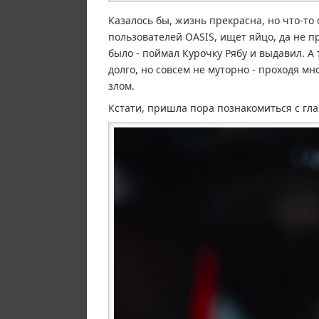
Казалось бы, жизнь прекрасна, но что-то 
пользователей OASIS, ищет яйцо, да не пр
было - поймал Курочку Рябу и выдавил. А
долго, но совсем не муторно - проходя м
злом.
Кстати, пришла пора познакомиться с гла