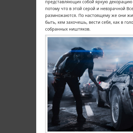
представляющих собой яркую декорацию ф
потому что в этой серой и невзрачной Все
размножаются. По настоящему же они жив
быть, кем захочешь, вести себя, как в гол
собранных ништяков.