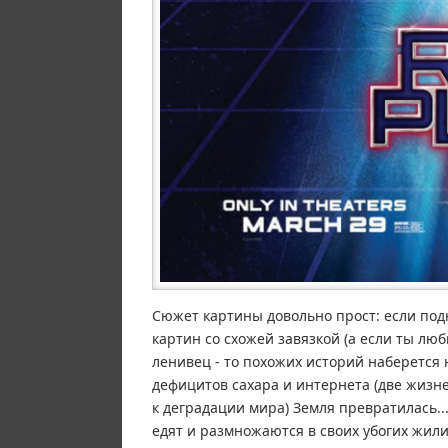
Сюжет картины довольно прост: если под
картин со схожей завязкой (а если ты люб
ленивец - то похожих историй наберется н
дефицитов сахара и интернета (две жизн
к деградации мира) Земля превратилась..
едят и размножаются в своих убогих жил