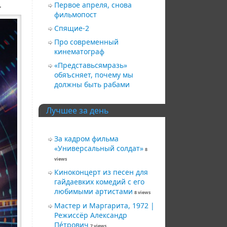
.
Первое апреля, снова
фильмопост
Спящие-2
Про современный
кинематограф
«Представьсямразь»
обяъсняет, почему мы
должны быть рабами
Лучшее за день
За кадром фильма
«Универсальный солдат»
8
views
Киноконцерт из песен для
гайдаевких комедий с его
любимыми артистами
8 views
Мастер и Маргарита, 1972 |
Режиссёр Александр
Пéтрович
7 views