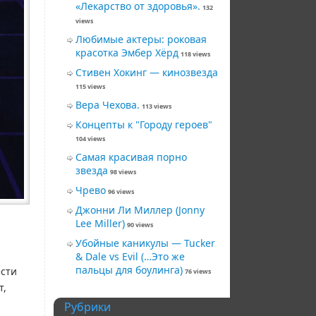
«Лекарство от здоровья».
132
views
Любимые актеры: роковая
красотка Эмбер Хёрд
118 views
Стивен Хокинг — кинозвезда
115 views
Вера Чехова.
113 views
Концепты к "Городу героев"
104 views
Самая красивая порно
звезда
98 views
Чрево
96 views
Джонни Ли Миллер (Jonny
Lee Miller)
90 views
Убойные каникулы — Tucker
& Dale vs Evil (…Это же
пальцы для боулинга)
ести
76 views
т,
Рубрики