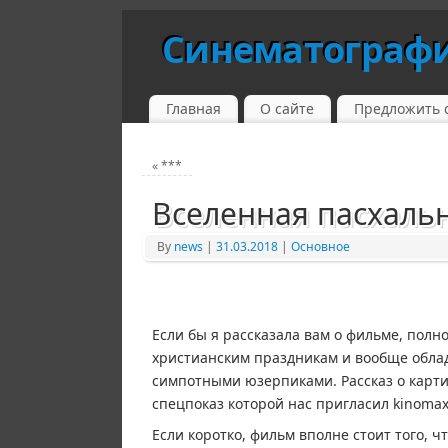
Синематограф
Главная
О сайте
Предложить 
«
***
Вселенная пасхаль
By
news
|
31.03.2018
|
Основное
Если бы я рассказала вам о фильме, полн
христианским праздникам и вообще облад
симпотными юзерпиками. Рассказ о карти
спецпоказ которой нас пригласил kinoma
Если коротко, фильм вполне стоит того, ч