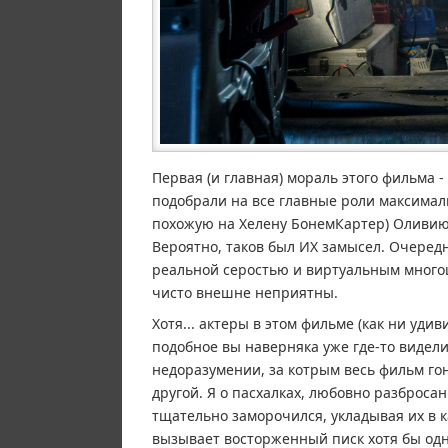
Первая (и главная) мораль этого фильма 
подобрали на все главные роли максимал
похожую на Хелену БонемКартер) Оливию 
Вероятно, таков был ИХ замысел. Очеред
реальной серостью и виртуальным многоц
чисто внешне неприятны.
Хотя... актеры в этом фильме (как ни уди
подобное вы наверняка уже где-то видели
недоразумении, за котрым весь фильм гон
другой. Я о пасхалках, любовно разброса
тщательно заморочился, укладывая их в 
вызывает восторженный писк хотя бы одно