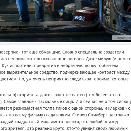
- юзерпик - тот еще обманщик. Словно специально создатели
ьно непривлекательных внешне актеров. Даже милую (и чем-т
Кук испортили, превратив в небрачную дочку Горбачева.
ное выразительное средство, подчеркивающее контраст между
ветием. Но, уж очень неприятно следить за героями, которые
вительно) вторичны, даже сюжет не важен (тем более что-то
). Самое главное - Пасхальные яйца. И я сейчас не о том сияю
яется разномастная толпа гиков с одной стороны, и клерков - с
нных по всему фильму создателями. Стивен Спилберг настолько
каждый квадратный миллиметр пленки, что любой эпизод
го зрителя. Это реально круто. Кто-то увидит своих любимых