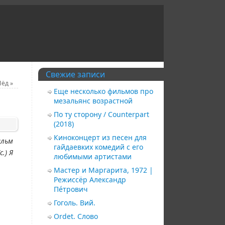
Свежие записи
Лёд
»
Еще несколько фильмов про
мезальянс возрастной
По ту сторону / Counterpart
(2018)
Киноконцерт из песен для
ильм
гайдаевких комедий с его
.) Я
любимыми артистами
Мастер и Маргарита, 1972 |
Режиссёр Александр
Пéтрович
Гоголь. Вий.
Ordet. Слово