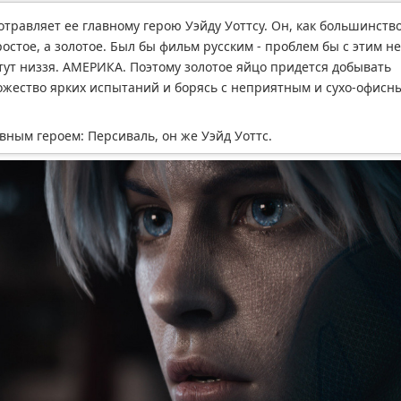
отравляет ее главному герою Уэйду Уоттсу. Он, как большинств
остое, а золотое. Был бы фильм русским - проблем бы с этим не
 тут низзя. АМЕРИКА. Поэтому золотое яйцо придется добывать
ножество ярких испытаний и борясь с неприятным и сухо-офисн
вным героем: Персиваль, он же Уэйд Уоттс.