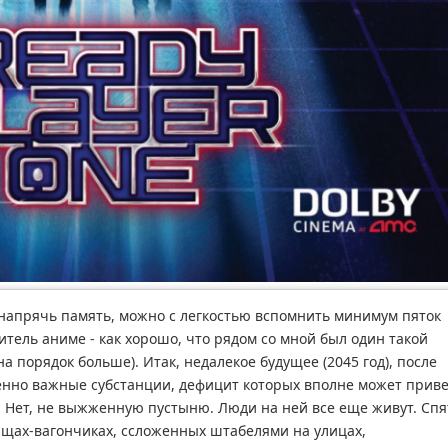
напрячь память, можно с легкостью вспомнить минимум пяток
итель аниме - как хорошо, что рядом со мной был один такой
а порядок больше). Итак, недалекое будущее (2045 год), после
енно важные субстанции, дефицит которых вполне может прив
. Нет, не выжженную пустыню. Люди на ней все еще живут. Спя
ищах-вагончиках, ссложенных штабелями на улицах,