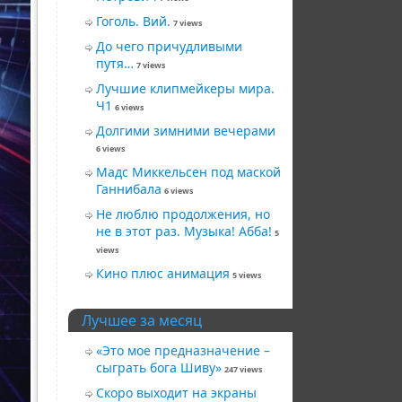
Гоголь. Вий.
7 views
До чего причудливыми
путя…
7 views
Лучшие клипмейкеры мира.
Ч1
6 views
Долгими зимними вечерами
6 views
Мадс Миккельсен под маской
Ганнибала
6 views
Не люблю продолжения, но
не в этот раз. Музыка! Абба!
5
views
Кино плюс анимация
5 views
Лучшее за месяц
«Это мое предназначение –
сыграть бога Шиву»
247 views
Скоро выходит на экраны