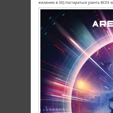
желанию в 3D) постараться узанть ВСЕХ зн