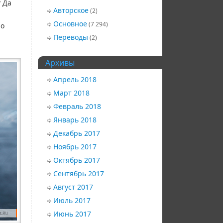
 Да
Авторское
(2)
Основное
(7 294)
но
Переводы
(2)
Архивы
Апрель 2018
Март 2018
Февраль 2018
Январь 2018
Декабрь 2017
Ноябрь 2017
Октябрь 2017
Сентябрь 2017
Август 2017
Июль 2017
Июнь 2017