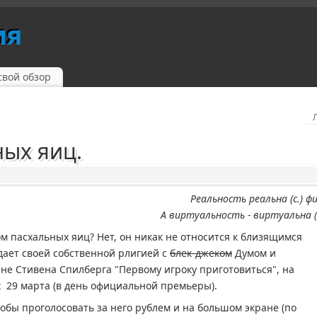
ия
свой обзор
ных яиц.
Реальность реальна (с.) ф
А виртуальность - виртуальна (с
ом пасхальных яиц? Нет, он никак не относится к близящимся
ает своей собственной рлигией с
блек-джеком
Думом и
не Стивена Спилберга "Первому игроку приготовиться", на
x 29 марта (в день официальной премьеры).
тобы проголосовать за него рублем и на большом экране (по