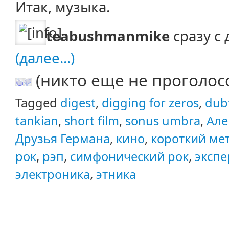
Итак, музыка.
teabushmanmike
сразу с
(далее...)
(никто еще не проголос
Tagged
digest
,
digging for zeros
,
dub
tankian
,
short film
,
sonus umbra
,
Але
Друзья Германа
,
кино
,
короткий ме
рок
,
рэп
,
симфонический рок
,
эксп
электроника
,
этника