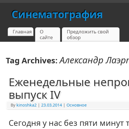
Синематография
Главная
О
Предложить свой
сайте
обзор
Александр Лаэр
Tag Archives:
Еженедельные непро
выпуск IV
By
kinoshka2
|
23.03.2014
|
Основное
Сегодня у нас без пяти минут