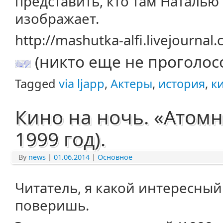
представить, кто там Наталью
изображает.
http://mashutka-alfi.livejourna
(никто еще не проголос
Tagged
via ljapp
,
Актеры
,
история
,
к
Кино на ночь. «Атом
1999 год).
By
news
|
01.06.2014
|
Основное
Читатель, я какой интересный
поверишь.