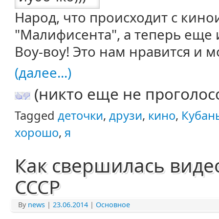
Народ, что происходит с кино
"Малифисента", а теперь еще 
Воу-воу! Это нам нравится и 
(далее...)
(никто еще не проголос
Tagged
деточки
,
друзи
,
кино
,
Кубан
хорошо
,
я
Как свершилась виде
СССР
By
news
|
23.06.2014
|
Основное