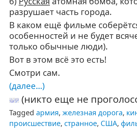
6)
Русская
атомная бомба, кото
разрушает часть города.
В каком ещё фильме соберётс
особенностей и не будет всяч
только обычные люди).
Вот в этом всё это есть!
Смотри сам.
(далее...)
(никто еще не проголос
Tagged
армия
,
железная дорога
,
ки
происшествие
,
странное
,
США
,
фил