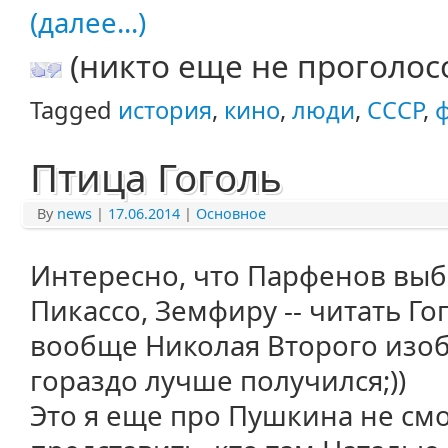
(далее...)
(никто еще не проголос
Tagged
история
,
кино
,
люди
,
СССР
,
Птица Гоголь
By
news
|
17.06.2014
|
Основное
Интересно, что Парфенов выб
Пикассо, Земфиру -- читать Го
вообще Николая Второго изобр
гораздо лучше получился;))
Это я еще про Пушкина не смо