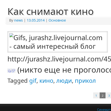
Как снимают кино
By
news
|
13.05.2014
|
Основное
http://jurashz.livejournal.com/
(никто еще не проголос
Tagged
gif
,
кино
,
люди
,
прикол
1
2
3
Синемат