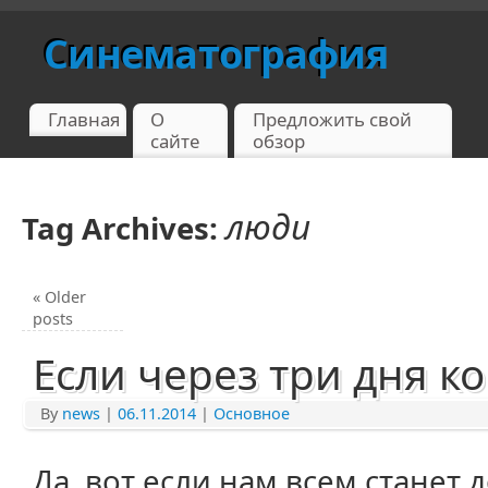
Синематография
Главная
О
Предложить свой
сайте
обзор
люди
Tag Archives:
«
Older
posts
Если через три дня ко
By
news
|
06.11.2014
|
Основное
Да, вот если нам всем станет