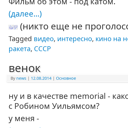
Фильм об этом - под катом.
(далее...)
(никто еще не проголос
Tagged
видео
,
интересно
,
кино на 
ракета
,
СССР
венок
By
news
|
12.08.2014
|
Основное
ну и в качестве memorial - к
с Робином Уильямсом?
у меня -