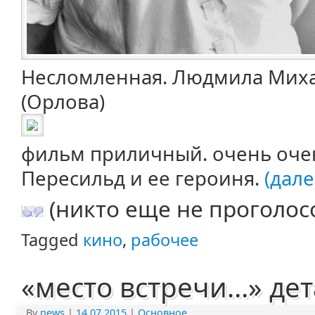
Несломленная. Людмила Мих
(Орлова)
фильм приличный. очень оч
Пересильд и ее героиня.
(далее
(никто еще не проголос
Tagged
кино
,
рабочее
«место встречи…» де
By
news
|
14.07.2015
|
Основное