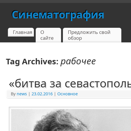
Синематография
Главная
О
Предложить свой
сайте
обзор
рабочее
Tag Archives:
«битва за севастопол
By
news
|
23.02.2016
|
Основное