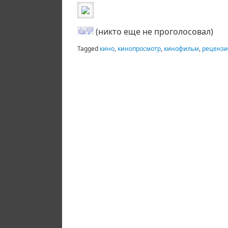
(никто еще не проголосовал)
Tagged
кино
,
кинопросмотр
,
кинофильм
,
реценз