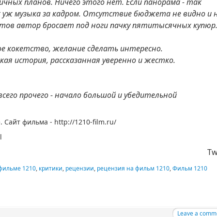
чных планов. Ничего этого нет. Если панорама - так
ак уж музыка за кадром. Отсутствие бюджета не видно и 
тов автор бросает под ноги пачку пятитысячных купюр
е кокетство, желание сделать интересно.
кая история, рассказанная уверенно и жестко.
всего прочего - начало большой и убедительной
 Сайт фильма - http://1210-film.ru/
l
Tw
 фильме 1210
,
критики
,
рецензии
,
рецензия на фильм 1210
,
Фильм 1210
Leave a comm