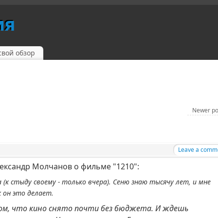
ия
свой обзор
Newer p
Leave a comm
ександр Молчанов о фильме "1210":
 (к стыду своему - только вчера). Сеню знаю тысячу лет, и мне
 он это делает.
том, что кино снято почти без бюджета. И ждешь