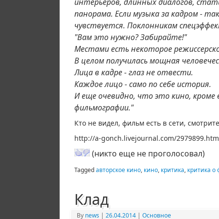
интерьеров, длинных диалогов, стати
панорама. Если музыка за кадром - т
чувствуется. Поклонникам спецэффек
"Вам это нужно? Забирайте!"
Местами есть некоторое режиссерско
В целом получилась мощная человечес
Лица в кадре - глаз не отвести.
Каждое лицо - само по себе история.
И еще очевидно, что это кино, кроме 
фильмографии."
Кто не видел, фильм есть в сети, смотрите.
http://a-gonch.livejournal.com/2979899.htm
(никто еще не проголосовал)
Tagged
авторское кино
,
кино
,
критика
,
критика о
Клад
By
news
|
26.04.2014
|
Основное