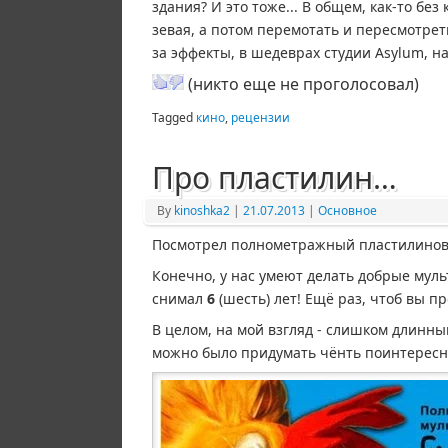
здания? И это тоже... В общем, как-то бе
зевая, а потом перемотать и пересмотрет
за эффекты, в шедеврах студии Asylum, на
(никто еще не проголосовал)
Tagged
кино
,
рецензии
Про пластилин…
By
kinoshka2
|
21.07.2013
|
Основное
Посмотрел полнометражный пластилино
Конечно, у нас умеют делать добрые мульт
снимал
6
(шесть) лет! Ещё раз, чтоб вы п
В целом, на мой взгляд - слишком длинн
можно было придумать чёнть поинтересн