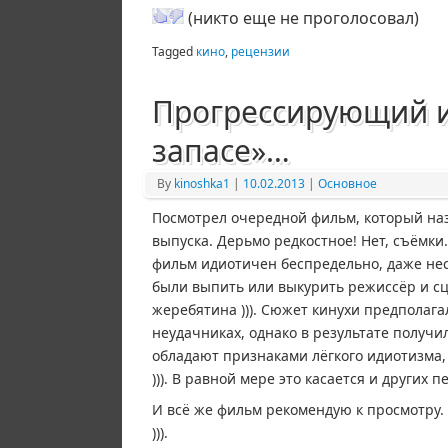
(никто еще не проголосовал)
Tagged
кино
,
рецензии
Прогрессирующий и
запасе»…
By
kinoshka1
|
10.02.2013
|
Основное
Посмотрел очередной фильм, который назы
выпуска. Дерьмо редкостное! Нет, съёмки
фильм идиотичен беспредельно, даже несм
были выпить или выкурить режиссёр и сце
жеребятина ))). Сюжет кинухи предполагал
неудачниках, однако в результате получи
обладают признаками лёгкого идиотизма
))). В равной мере это касается и других 
И всё же фильм рекомендую к просмотру. 
))).