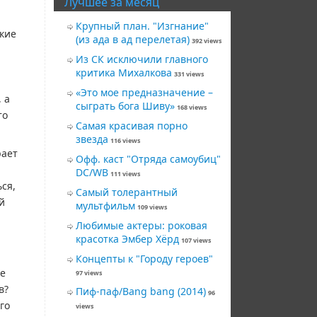
Лучшее за месяц
Крупный план. "Изгнание"
ские
(из ада в ад перелетая)
392 views
Из СК исключили главного
критика Михалкова
331 views
«Это мое предназначение –
 а
сыграть бога Шиву»
168 views
то
Самая красивая порно
звезда
116 views
рает
Офф. каст "Отряда самоубиц"
DC/WB
111 views
ся,
Самый толерантный
й
мультфильм
109 views
Любимые актеры: роковая
красотка Эмбер Хёрд
107 views
Концепты к "Городу героев"
же
97 views
в?
Пиф-паф/Bang bang (2014)
96
го
views