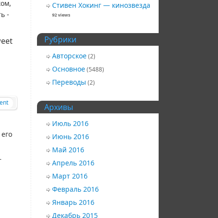
ком,
Стивен Хокинг — кинозвезда
ь -
92 views
Рубрики
eet
Авторское
(2)
Основное
(5488)
Переводы
(2)
ent
Архивы
Июль 2016
 его
Июнь 2016
Май 2016
т
Апрель 2016
Март 2016
Февраль 2016
Январь 2016
Декабрь 2015