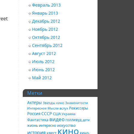
Февраль 2013
Январь 2013
eet
Декабрь 2012
Ноябрь 2012
Октябрь 2012
Сентябрь 2012
Август 2012
Июль 2012
Июнь 2012
Май 2012
Метки
Актеры
Звёзды кино
Знаменитости
Интересное
Мысли вслух
Режиссеры
СССР
Россия
США
Украина
видео
Фантастика
голливуд
дети
искусство
жизнь
интересно
кино
история
квест
кино-