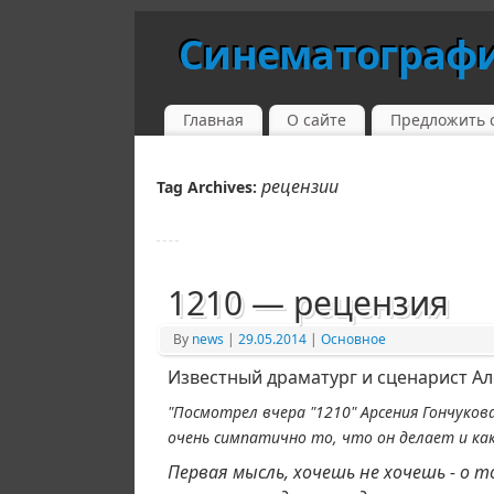
Синематограф
Главная
О сайте
Предложить 
рецензии
Tag Archives:
1210 — рецензия
By
news
|
29.05.2014
|
Основное
Известный драматург и сценарист Ал
"Посмотрел вчера "1210" Арсения Гончукова
очень симпатично то, что он делает и как
Первая мысль, хочешь не хочешь - о 