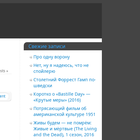
Свежие записи
Про одну ворону
Нет, ну я надеюсь, что не
osts
»
спойлерю
Столетний Форрест Гамп по-
шведски
Коротко о «Bastille Day» —
ent
«Крутые меры» (2016)
Потрясающий фильм об
американской культуре 1951
Живы будем — не помрём:
Живые и мёртвые (The Living
and the Dead), 1 сезон, 2016