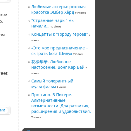
Любимые актеры: роковая
красотка Эмбер Хёрд
11 views
ское
"Странные чары" мы
о.
начали…
10 views
Концепты к "Городу героев"
мом
7
views
«Это мое предназначение –
сыграть бога Шиву»
7 views
花樣年華. Любовное
настроение. Вонг Кар Вай
7
eet
views
Самый толерантный
мультфильм
7 views
Про кино. В Питере.
Альтернативные
возможности. Для развития,
ent
расширения и удовольствия.
7 views