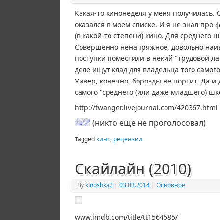
Какая-то кинонеделя у меня получилась. 
оказался в моем списке. И я не знал про
(в какой-то степени) кино. Для среднего ш
Совершенно ненапряжное, довольно наивн
поступки поместили в некий "трудовой ла
деле ищут клад для владельца того самого
Уивер, конечно, борозды не портит. Да и 
самого "среднего (или даже младшего) ш
http://twanger.livejournal.com/420367.html
(никто еще не проголосовал)
Tagged
кино
,
рецензии
Скайлайн (2010)
By
kinoshka2
|
03.03.2014
|
Основное
www.imdb.com/title/tt1564585/