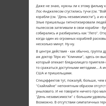
Даже не знаю, нужны ли к этому фильму к
Лос-Анджелесом сгустились тучи (см. "Во
корабли (см. "День независимости"), а и
Злые пришельцы гипнотизировали людей
пылесосов затягивали в свои корабли - б
собирались и разбирались как "Лего". От
когда один из огромных кораблей расковы
несколько минут. Ну-ну.
В центре действия - как обычно, группа д
аж доктор Тёрк из "Клиники", здесь он в
который опекает бледнолицего приятеля-н
то сражаться доступными методами... А 
США и пришельцами.
Спецэффектов тут, пожалуй, больше, чем 
"Скайлайне" непонятным образом отсутств
уныловато. И не говорите ничего про мале
"День независимости" с большим удоволь
Возможно. В отсутствии симпатичных геро