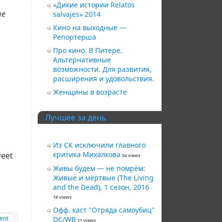
«Дикие истории Relatos
не
salvajes» 2014
.
Кино на выходные —
Репортерша
Про кино. В Питере.
Альтернативные
возможности. Для развития,
расширения и удовольствия.
Женщины в возрасте
Лучшее за день
Из СК исключили главного
критика Михалкова
eet
54 views
Живы будем — не помрём:
Живые и мёртвые (The Living
and the Dead), 1 сезон, 2016
18 views
Офф. каст "Отряда самоубиц"
ent
DC/WB
11 views