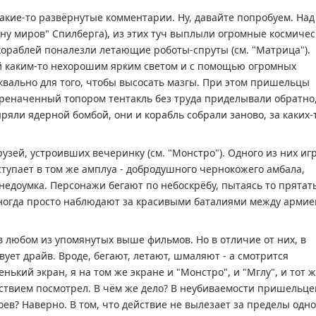
акие-то развёрнутые комментарии. Ну, давайте попробуем. Над
йну миров" Спилберга), из этих туч выплыли огромные космиче
з кораблей поналезли летающие роботы-спруты (см. "Матрица").
 каким-то нехорошим ярким светом и с помощью огромных
уквально для того, чтобы высосать мазгы. При этом пришельцы
хреначенный топором тентакль без труда приделывали обратно,
ряли ядерной бомбой, они и корабль собрали заново, за каких-
рузей, устроивших вечеринку (см. "Монстро"). Одного из них иг
ыступает в том же амплуа - добродушного чернокожего амбала,
едоумка. Персонажи бегают по небоскрёбу, пытаясь то прятать
иногда просто наблюдают за красивыми баталиями между армие
в любом из упомянутых выше фильмов. Но в отличие от них, в
ует драйв. Вроде, бегают, летают, шмаляют - а смотрится
нький экран, я на том же экране и "Монстро", и "Мглу", и тот 
ствием посмотрел. В чём же дело? В неубиваемости пришельце
ев? Наверно. В том, что действие не вылезает за пределы одно