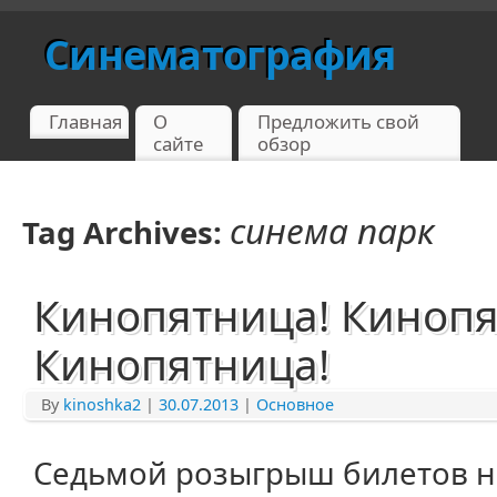
Синематография
Главная
О
Предложить свой
сайте
обзор
синема парк
Tag Archives:
Кинопятница! Кинопя
Кинопятница!
By
kinoshka2
|
30.07.2013
|
Основное
Седьмой розыгрыш билетов н