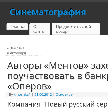
Синематография
Главная
О
Предложить свой
сайте
обзор
«
Земляне
(Earthlings)
Авторы «Ментов» зах
поучаствовать в банк
«Оперов»
By
kinoshka1
|
21.06.2012
|
Основное
Компания "Новый русский сер