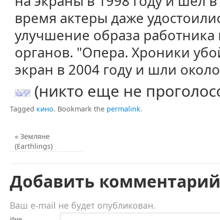
на экраны в 1998 году и шел в 
время актеры даже удостоилис
улучшение образа работника
органов. "Опера. Хроники уб
экран в 2004 году и шли около
(никто еще не проголос
Tagged
кино
.
Bookmark the
permalink
.
«
Земляне
(Earthlings)
Добавить комментари
Ваш e-mail не будет опубликован.
Имя