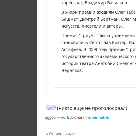
хореограф Владимир Васильев.
В жюри премии входили Олег Таба
Башмет, Дмитрий Бертман, Олег М
искусств, писатели и актеры.
Премия "Триумф" была учреждена в
становились Святослав Рихтер, Ва
Астафьев. В 2009 году премии "Тр
государственного академического
историк театра Анатолий Смелянс
Черняков.
(никто еще не проголосовал)
Tagged
кино
.
Bookmark the
permalink
.
«
Отличная идея!!!