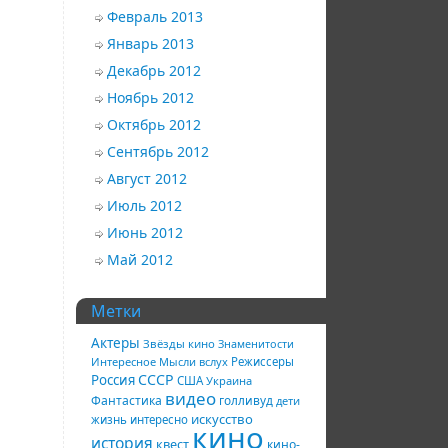
Февраль 2013
Январь 2013
Декабрь 2012
Ноябрь 2012
Октябрь 2012
Сентябрь 2012
Август 2012
Июль 2012
Июнь 2012
Май 2012
Метки
Актеры
Звёзды кино
Знаменитости
Интересное
Мысли вслух
Режиссеры
СССР
Россия
США
Украина
видео
Фантастика
голливуд
дети
искусство
жизнь
интересно
кино
история
квест
кино-