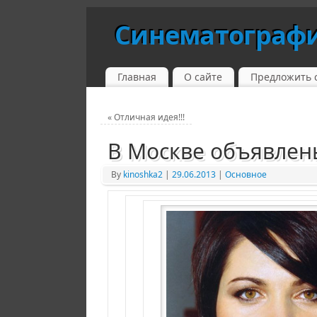
Синематограф
Главная
О сайте
Предложить 
«
Отличная идея!!!
В Москве объявлен
By
kinoshka2
|
29.06.2013
|
Основное