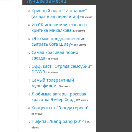
Лучшее за месяц
Крупный план. "Изгнание"
(из ада в ад перелетая)
392 views
Из СК исключили главного
критика Михалкова
331 views
«Это мое предназначение –
сыграть бога Шиву»
167 views
Самая красивая порно
звезда
115 views
Офф. каст "Отряда самоубиц"
DC/WB
111 views
Самый толерантный
мультфильм
109 views
Любимые актеры: роковая
красотка Эмбер Хёрд
107 views
Концепты к "Городу героев"
96 views
Пиф-паф/Bang bang (2014)
95
views