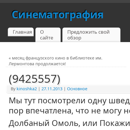
Синематография
Главная
О
Предложить свой
сайте
обзор
«
месяц французского кино в библиотеке им.
Лермонтова продолжается!
(9425557)
By
kinoshka2
|
27.11.2013
|
Основное
Мы тут посмотрели одну шведс
пор впечатлена, что не могу н
Долбаный Омоль, или Покажи