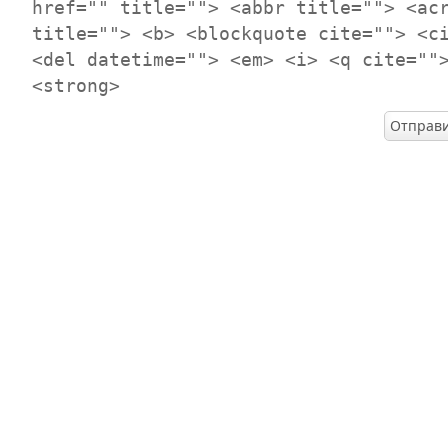
href="" title=""> <abbr title=""> <ac
title=""> <b> <blockquote cite=""> <c
<del datetime=""> <em> <i> <q cite=""
<strong>