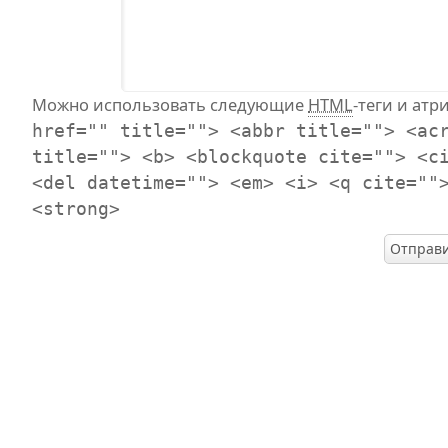
Можно использовать следующие
HTML
-теги и атр
href="" title=""> <abbr title=""> <ac
title=""> <b> <blockquote cite=""> <c
<del datetime=""> <em> <i> <q cite=""
<strong>