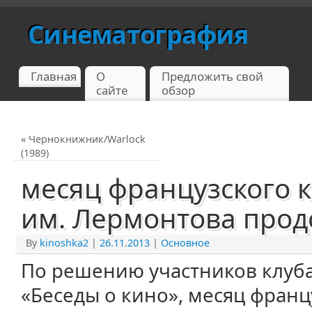
Синематография
Главная
О
Предложить свой
сайте
обзор
«
Чернокнижник/Warlock
(1989)
месяц французского 
им. Лермонтова прод
By
kinoshka2
|
26.11.2013
|
Основное
По решению участников клуб
«Беседы о кино», месяц франц