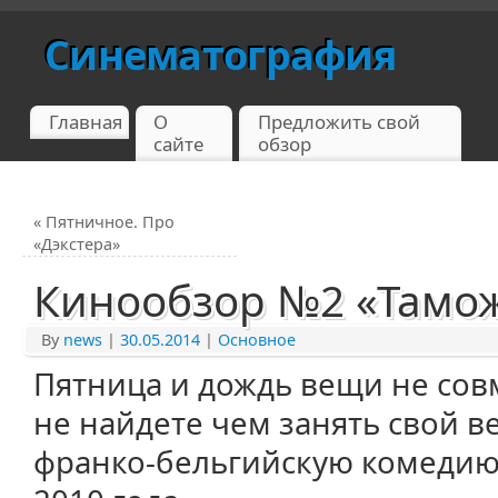
Синематография
Главная
О
Предложить свой
сайте
обзор
«
Пятничное. Про
«Дэкстера»
Кинообзор №2 «Тамож
By
news
|
30.05.2014
|
Основное
Пятница и дождь вещи не сов
не найдете чем занять свой в
франко-бельгийскую комедию 