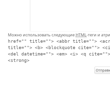
Можно использовать следующие
HTML
-теги и атр
href="" title=""> <abbr title=""> <ac
title=""> <b> <blockquote cite=""> <c
<del datetime=""> <em> <i> <q cite=""
<strong>