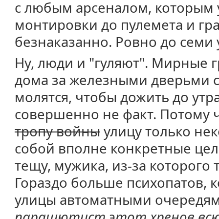
с любым арсеналом, которым у
монтировки до пулемета и гр
безнаказанно. Ровно до семи 
Ну, люди и "гуляют". Мирные 
дома за железными дверьми с
молятся, чтобы дожить до утра
совершенно не факт. Потому 
тропу войны
улицу только не
собой вполне конкретные цели
тещу, мужика, из-за которого т
Гораздо больше психопатов, 
улицы автоматными очередям
парашютист этот хренов всю