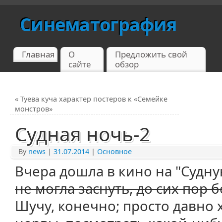
Синематография
Главная
О
Предложить свой
сайте
обзор
«
Туева куча характер постеров к «Семейке
монстров»
Судная ночь-2
By
news
|
31.07.2014
|
Основное
Вчера дошла в кино на "Судн
не могла заснуть, до сих пор
Шучу, конечно; просто давно 