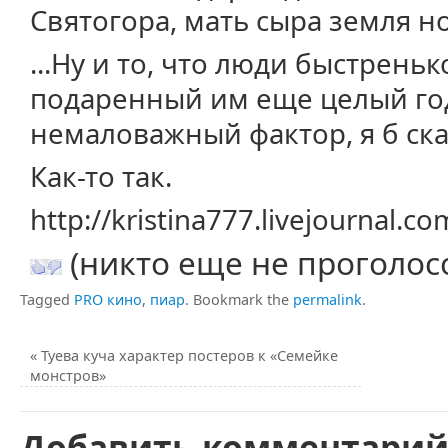
Святогора, мать сыра земля н
...Ну и то, что люди быстрень
подаренный им еще целый год 
немаловажный фактор, я б ска
Как-то так.
http://kristina777.livejournal.
(никто еще не проголос
Tagged
PRO кино
,
пиар
.
Bookmark the
permalink
.
«
Туева куча характер постеров к «Семейке
монстров»
Добавить комментари