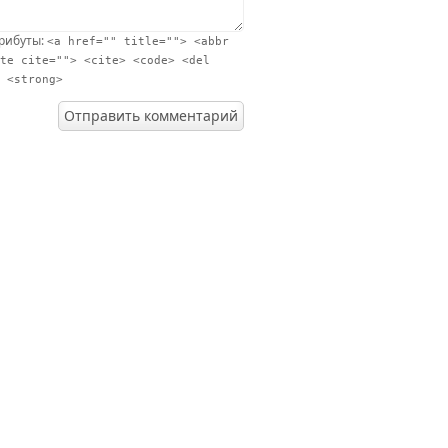
трибуты:
<a href="" title=""> <abbr
te cite=""> <cite> <code> <del
 <strong>