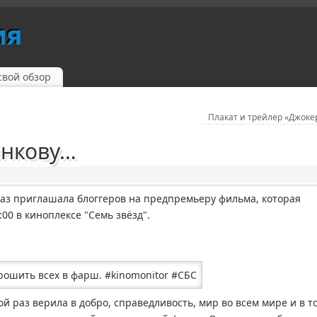
ия
свой обзор
Плакат и трейлер «Джоке
енкову…
аз приглашала блоггеров на предпремьеру фильма, которая
:00 в киноплексе "Семь звёзд".
ной раз верила в добро, справедливость, мир во всем мире и в то