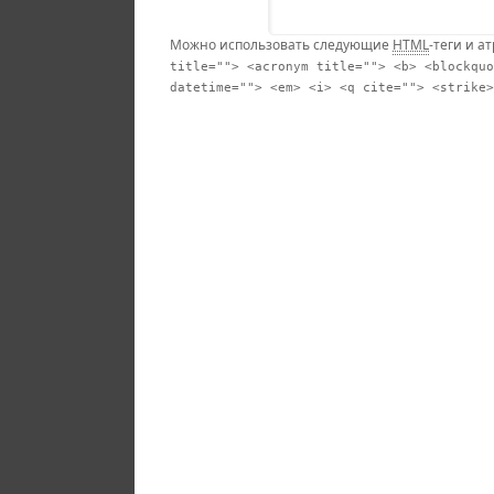
Можно использовать следующие
HTML
-теги и а
title=""> <acronym title=""> <b> <blockquo
datetime=""> <em> <i> <q cite=""> <strike>