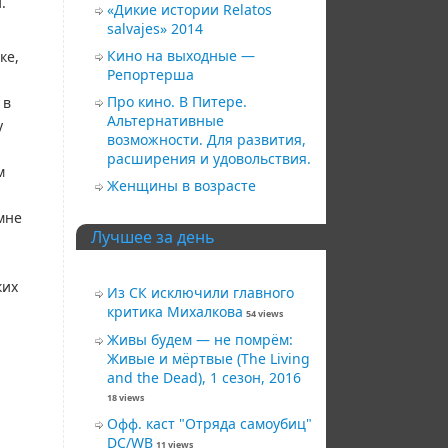
.
«Дикие истории Relatos
salvajes» 2014
Кино на выходные —
ке,
Репортерша
Про кино. В Питере.
 в
Альтернативные
у
возможности. Для развития,
расширения и удовольствия.
м
Женщины в возрасте
мне
Лучшее за день
ких
Из СК исключили главного
критика Михалкова
54 views
Живы будем — не помрём:
Живые и мёртвые (The Living
and the Dead), 1 сезон, 2016
18 views
Офф. каст "Отряда самоубиц"
DC/WB
11 views