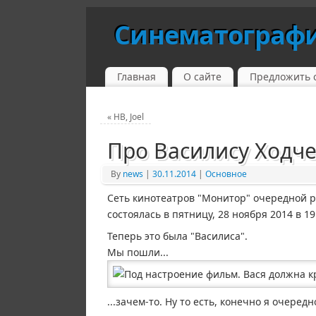
Синематограф
Главная
О сайте
Предложить 
«
HB, Joel
Про Василису Ходч
By
news
|
30.11.2014
|
Основное
Сеть кинотеатров "Монитор" очередной р
состоялась в пятницу, 28 ноября 2014 в 19
Теперь это была "Василиса".
Мы пошли...
...зачем-то. Ну то есть, конечно я очеред