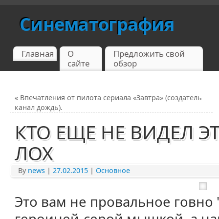
Синематография
Главная
О
Предложить свой
сайте
обзор
«
Впечатления от пилота сериала «Завтра» (создатель
канал дождь).
КТО ЕЩЕ НЕ ВИДЕЛ Э
ЛОХ
By
news
|
27.02.2015
|
Основное
Это вам не провальное говно "
героиней-серой мышкой, а на