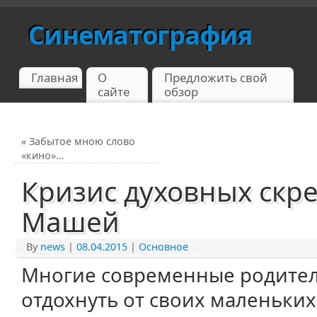
Синематография
Главная
О
Предложить свой
сайте
обзор
«
Забытое мною слово
«кино»…
Кризис духовных скре
Машей
By
news
|
08.04.2015
|
Основное
Многие современные родител
отдохнуть от своих маленьки