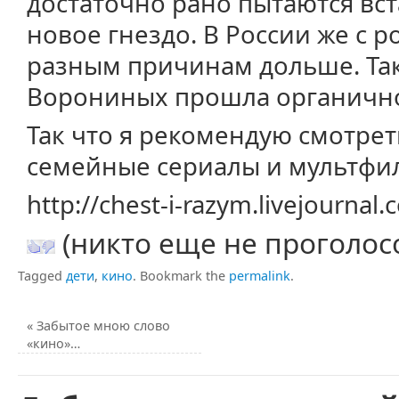
достаточно рано пытаются вст
новое гнездо. В России же с 
разным причинам дольше. Так
Ворониных прошла органичн
Так что я рекомендую смотре
семейные сериалы и мультфил
http://chest-i-razym.livejourna
(никто еще не проголос
Tagged
дети
,
кино
.
Bookmark the
permalink
.
«
Забытое мною слово
«кино»…