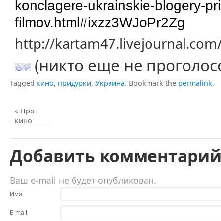
konclagere-ukrainskie-blogery-pri
filmov.html#ixzz3WJoPr2Zg
http://kartam47.livejournal.co
(никто еще не проголос
Tagged
кино
,
придурки
,
Украина
.
Bookmark the
permalink
.
«
Про
кино
Добавить комментари
Ваш e-mail не будет опубликован.
Имя
E-mail