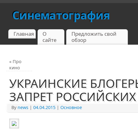
Синематография
Главная
О
Предложить свой
сайте
обзор
«
Про
кино
УКРАИНСКИЕ БЛОГЕР
ЗАПРЕТ РОССИЙСКИ
By
news
|
04.04.2015
|
Основное