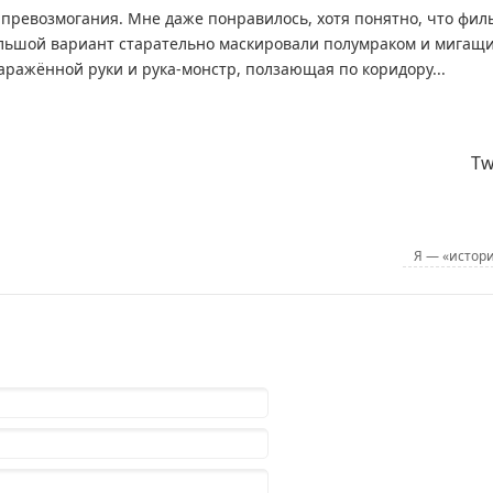
 превозмогания. Мне даже понравилось, хотя понятно, что фил
большой вариант старательно маскировали полумраком и мигащ
аражённой руки и рука-монстр, ползающая по коридору...
Tw
Я — «истор