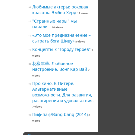
Любимые актеры: роковая
красотка Эмбер Хёрд
11 views
"Странные чары" мы
начали…
10 views
«Это мое предназначение –
сыграть бога Шиву»
8 views
Концепты к "Городу героев"
7
views
花樣年華. Любовное
настроение. Вонг Кар Вай
7
views
Про кино. В Питере.
Альтернативные
возможности. Для развития,
расширения и удовольствия.
7 views
Пиф-паф/Bang bang (2014)
6
views