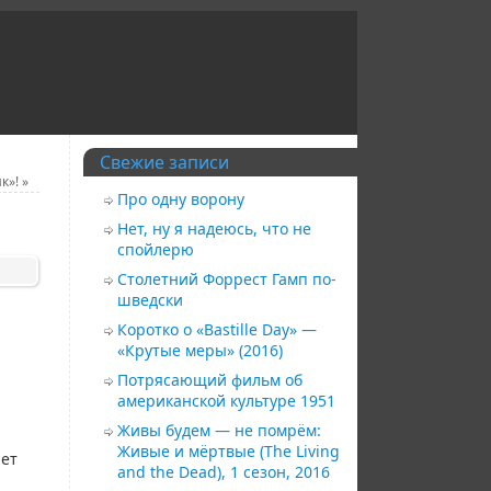
Свежие записи
ик»!
»
Про одну ворону
Нет, ну я надеюсь, что не
спойлерю
Столетний Форрест Гамп по-
шведски
Коротко о «Bastille Day» —
«Крутые меры» (2016)
Потрясающий фильм об
американской культуре 1951
Живы будем — не помрём:
Живые и мёртвые (The Living
ает
and the Dead), 1 сезон, 2016