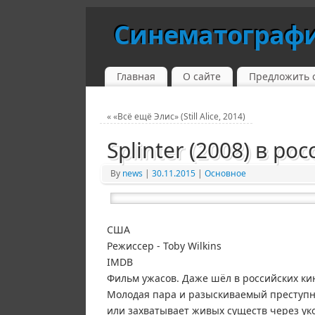
Синематограф
Главная
О сайте
Предложить 
«
«Всё ещё Элис» (Still Alice, 2014)
Splinter (2008) в р
By
news
|
30.11.2015
|
Основное
США
Режиссер - Toby Wilkins
IMDB
Фильм ужасов. Даже шёл в российских кин
Молодая пара и разыскиваемый преступни
или захватывает живых существ через ук