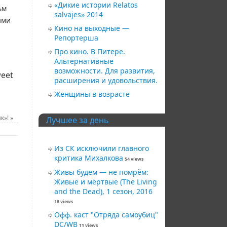
«Дикие истории Relatos
ьм
salvajes» 2014
ими
Кино на выходные —
Репортерша
Про кино. В Питере.
Альтернативные
возможности. Для развития,
eet
расширения и удовольствия.
Женщины в возрасте
ик»!
»
Лучшее за день
Из СК исключили главного
критика Михалкова
54 views
Живы будем — не помрём:
Живые и мёртвые (The Living
and the Dead), 1 сезон, 2016
18 views
Офф. каст "Отряда самоубиц"
DC/WB
11 views