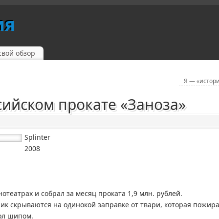
ия
свой обзор
Я — «истор
оссийском прокате «Заноза»
Splinter
2008
отеатрах и собрал за месяц проката 1,9 млн. рублей.
к скрываются на одинокой заправке от твари, которая пожир
ол шипом.