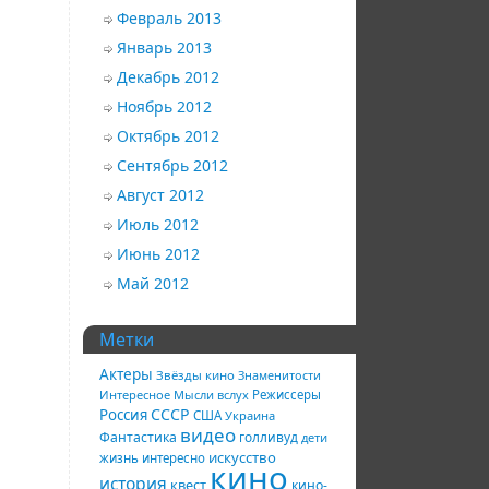
Февраль 2013
Январь 2013
Декабрь 2012
Ноябрь 2012
Октябрь 2012
Сентябрь 2012
Август 2012
Июль 2012
Июнь 2012
Май 2012
Метки
Актеры
Звёзды кино
Знаменитости
Интересное
Мысли вслух
Режиссеры
СССР
Россия
США
Украина
видео
Фантастика
голливуд
дети
искусство
жизнь
интересно
кино
история
квест
кино-