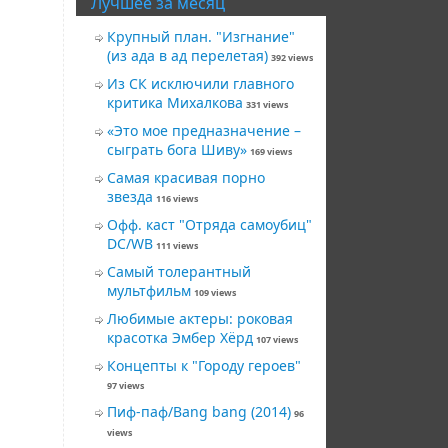
Лучшее за месяц
Крупный план. "Изгнание"
(из ада в ад перелетая)
392 views
Из СК исключили главного
критика Михалкова
331 views
«Это мое предназначение –
сыграть бога Шиву»
169 views
Самая красивая порно
звезда
116 views
Офф. каст "Отряда самоубиц"
DC/WB
111 views
Самый толерантный
мультфильм
109 views
Любимые актеры: роковая
красотка Эмбер Хёрд
107 views
Концепты к "Городу героев"
97 views
Пиф-паф/Bang bang (2014)
96
views