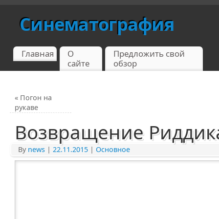
Синематография
Главная
О
Предложить свой
сайте
обзор
«
Погон на
рукаве
Возвращение Риддик
By
news
|
22.11.2015
|
Основное