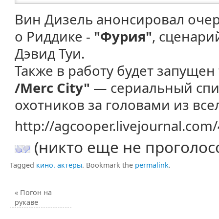
Вин Дизель анонсировал оч
о Риддике -
"Фурия"
, сценари
Дэвид Туи.
Также в работу будет запущен
/Merc City"
— сериальный спи
охотников за головами из все
http://agcooper.livejournal.co
(никто еще не проголос
Tagged
кино. актеры
.
Bookmark the
permalink
.
«
Погон на
рукаве