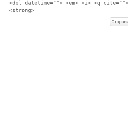
<del datetime=""> <em> <i> <q cite=""
<strong>