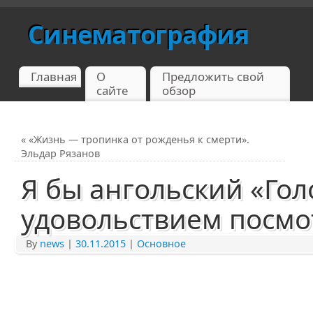
Синематография
Главная
О
Предложить свой
сайте
обзор
«
«Жизнь — тропинка от рожденья к смерти».
Эльдар Рязанов
Я бы ангольский «Гол
удовольствием посмо
By
news
|
30.11.2015
|
Основное