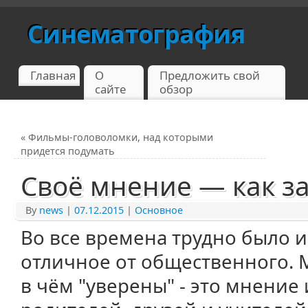
Синематография
Главная
О
Предложить свой
сайте
обзор
«
Фильмы-головоломки, над которыми
придется подумать
Своё мнение — как з
By
news
|
07.12.2015
|
Основное
Во все времена трудно было 
отличное от общественного. М
в чём "уверены" - это мнение