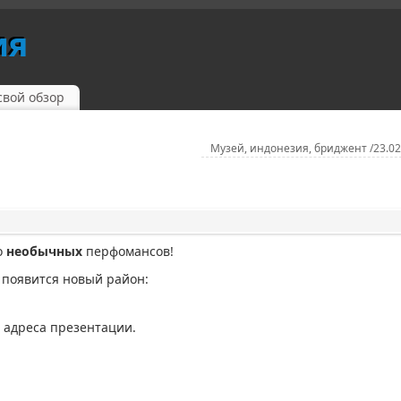
ия
свой обзор
Музей, индонезия, бриджент /23.0
о
необычных
перфомансов!
 появится новый район:
 адреса презентации.