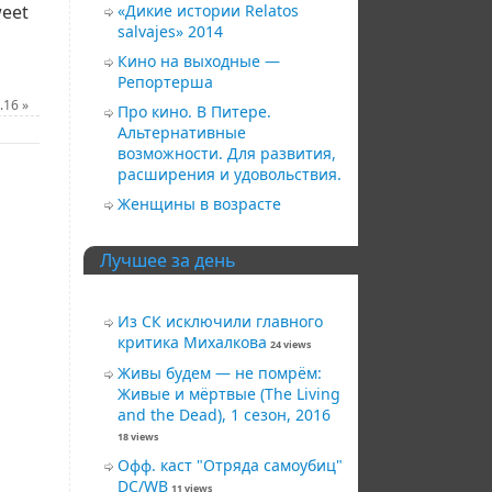
eet
«Дикие истории Relatos
salvajes» 2014
Кино на выходные —
Репортерша
2.16
»
Про кино. В Питере.
Альтернативные
возможности. Для развития,
расширения и удовольствия.
Женщины в возрасте
Лучшее за день
Из СК исключили главного
критика Михалкова
24 views
Живы будем — не помрём:
Живые и мёртвые (The Living
and the Dead), 1 сезон, 2016
18 views
Офф. каст "Отряда самоубиц"
DC/WB
11 views