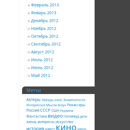
Февраль 2013
Январь 2013
Декабрь 2012
Ноябрь 2012
Октябрь 2012
Сентябрь 2012
Август 2012
Июль 2012
Июнь 2012
Май 2012
Метки
Актеры
Звёзды кино
Знаменитости
Интересное
Мысли вслух
Режиссеры
СССР
Россия
США
Украина
видео
Фантастика
голливуд
дети
искусство
жизнь
интересно
кино
история
квест
кино-