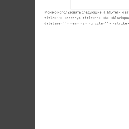
Можно использовать следующие
HTML
-теги и а
title=""> <acronym title=""> <b> <blockquo
datetime=""> <em> <i> <q cite=""> <strike>