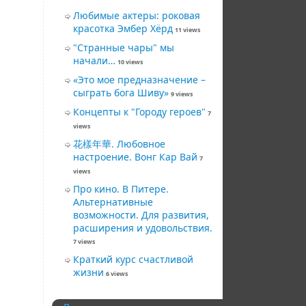
Любимые актеры: роковая
красотка Эмбер Хёрд
11 views
"Странные чары" мы
начали…
10 views
«Это мое предназначение –
сыграть бога Шиву»
9 views
Концепты к "Городу героев"
7
views
花樣年華. Любовное
настроение. Вонг Кар Вай
7
views
Про кино. В Питере.
Альтернативные
возможности. Для развития,
расширения и удовольствия.
7 views
Краткий курс счастливой
жизни
6 views