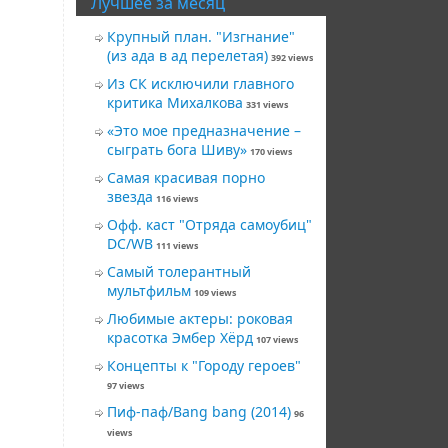
Лучшее за месяц
Крупный план. "Изгнание"
(из ада в ад перелетая)
392 views
Из СК исключили главного
критика Михалкова
331 views
«Это мое предназначение –
сыграть бога Шиву»
170 views
Самая красивая порно
звезда
116 views
Офф. каст "Отряда самоубиц"
DC/WB
111 views
Самый толерантный
мультфильм
109 views
Любимые актеры: роковая
красотка Эмбер Хёрд
107 views
Концепты к "Городу героев"
97 views
Пиф-паф/Bang bang (2014)
96
views