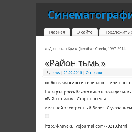
Синематограф
Главная
О сайте
Предложить 
«
«Джонатан Крик» (Jonathan Creek), 1997-2014
«Район тьмы»
By
news
|
25.02.2016
|
Основное
любителям
кино
и сериалов... или прост
На карте российского кино в понедельник
«Район тьмы» - Старт проекта
именной электронный билет! С указанием
http://knave-s.livejournal.com/70213.html