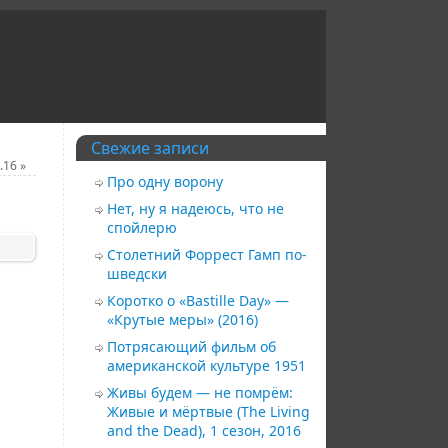
Свежие записи
2.16
»
Про одну ворону
Нет, ну я надеюсь, что не
спойлерю
Столетний Форрест Гамп по-
шведски
Коротко о «Bastille Day» —
«Крутые меры» (2016)
Потрясающий фильм об
американской культуре 1951
Живы будем — не помрём:
Живые и мёртвые (The Living
and the Dead), 1 сезон, 2016