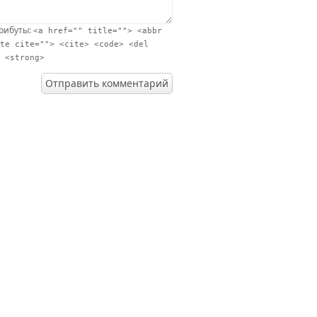
трибуты:
<a href="" title=""> <abbr
te cite=""> <cite> <code> <del
 <strong>