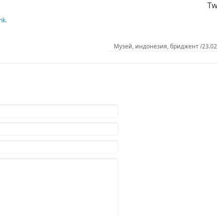
Tw
nk
.
Музей, индонезия, бриджент /23.0